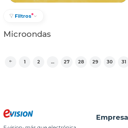
Filtros
Microondas
1
2
...
27
28
29
30
31
Empres
E-vision- más que electrónica