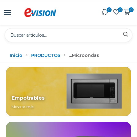
0
0
0
Inicio
PRODUCTOS
...
Microondas
Empotrables
Mostrar más