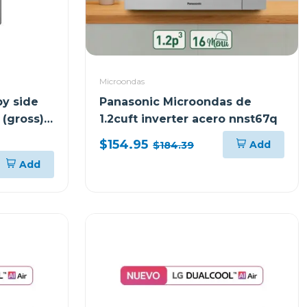
Microondas
by side
Panasonic Microondas de
 (gross)
1.2cuft inverter acero nnst67q
er vs25
$154.95
Add
$184.39
Add