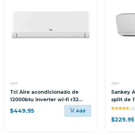
Split
Split
Tcl Aire acondicionado de
Sankey A
12000btu inverter wi-fi r32
split de 
tac12csdi
(3
$449.95
Add
$229.95