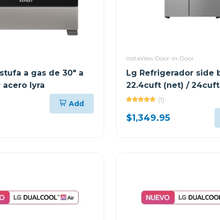
InstaView Door-in-Door
stufa a gas de 30" a
Lg Refrigerador side 
 acero lyra
22.4cuft (net) / 24cuft
thinq instaview invert
(1)
Add
$1,349.95