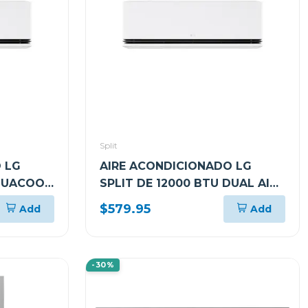
Split
 LG
AIRE ACONDICIONADO LG
 DUACOOL
SPLIT DE 12000 BTU DUAL AI
INVERTER KW MANAGER
$579.95
Add
Add
VF122C31
-30%