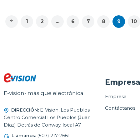
1
2
...
6
7
8
9
10
Empres
E-vision- más que electrónica
Empresa
Contáctanos
DIRECCIÓN:
E-Vision, Los Pueblos
Centro Comercial Los Pueblos (Juan
Díaz) Detrás de Conway, local A7
Llámanos:
(507) 217-7661