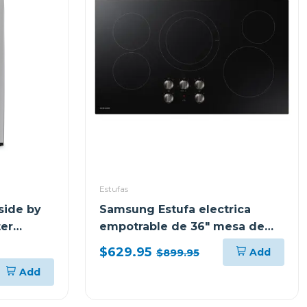
Estufas
side by
Samsung Estufa electrica
ter
empotrable de 36" mesa de
ceramica vidrio nz36r5330rk
$629.95
Add
$899.95
Add