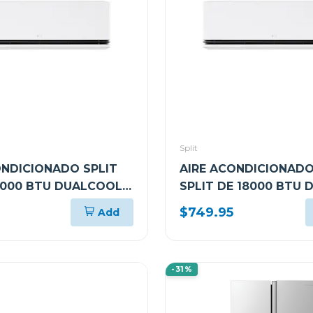
Split
ONDICIONADO SPLIT
AIRE ACONDICIONADO
4000 BTU DUALCOOL
SPLIT DE 18000 BTU
TER VF242C31
AI INVERTER VF182C31
$749.95
Add
-31%