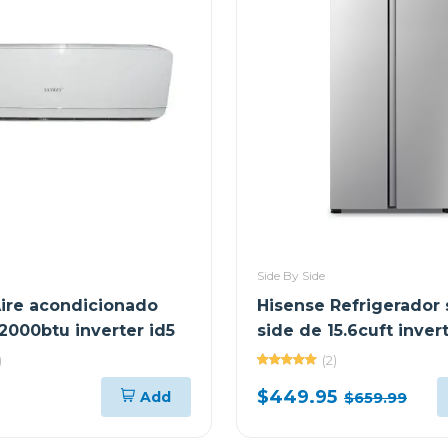
Side By Side
ire acondicionado
Hisense Refrigerador 
12000btu inverter id5
side de 15.6cuft inver
RS3P428NEDA2
)
(2)
$449.95
Add
$659.99