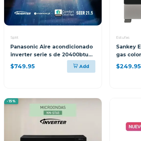
Split
Estufas
Panasonic Aire acondicionado
Sankey E
inverter serie s de 20400btu
gas color
cscus18
$749.95
$249.95
Add
-15%