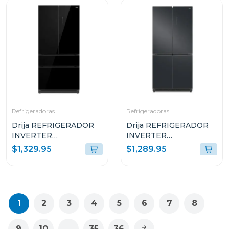
Refrigeradoras
Refrigeradoras
Drija REFRIGERADOR
Drija REFRIGERADOR
INVERTER
INVERTER
EMPOTRABLE DE
EMPOTRABLE DE
$1,329.95
$1,289.95
18.1P³ ULTRA FAST
18.4P³ ULTRA FAST
COOLING GLASS
COOLING ACERO
NEGRO 18FD4P
NEGRO MATE 18CD4P
1
2
3
4
5
6
7
8
9
10
...
35
36