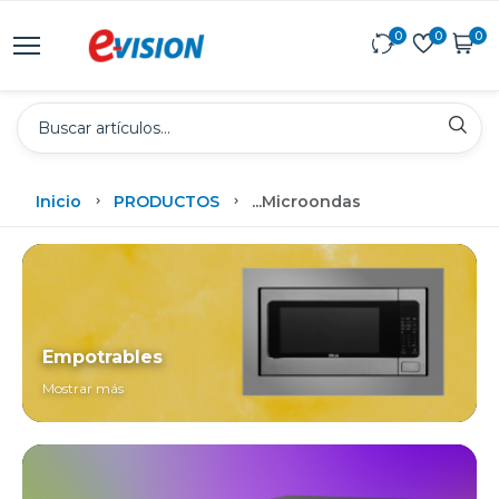
0
0
0
Inicio
PRODUCTOS
...
Microondas
Empotrables
Mostrar más