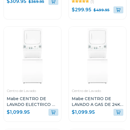
$309.95
(1)
$369.95
1000W S1846BS
12000BTU GAS R32
$299.95
$499.95
ATR122CJ
Centro de Lavado
Centro de Lavado
Mabe CENTRO DE
Mabe CENTRO DE
LAVADO ELECTRICO DE
LAVADO A GAS DE 24KG
24KG AQUA SAVER
AQUA SAVER BLANCO
$1,099.95
$1,099.95
BLANCO L2440ESBB0
L2440PSBB0