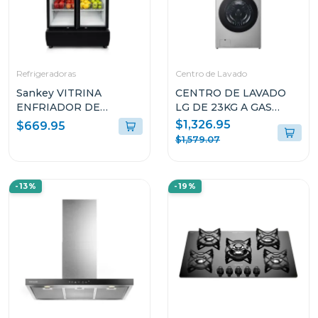
Refrigeradoras
Centro de Lavado
Sankey VITRINA
CENTRO DE LAVADO
ENFRIADOR DE
LG DE 23KG A GAS
20CUFT RFD20N
COLOR GRIS
$1,326.95
$669.95
WM23VFXS6/DF74VFXS6B
$1,579.07
-13%
-19%