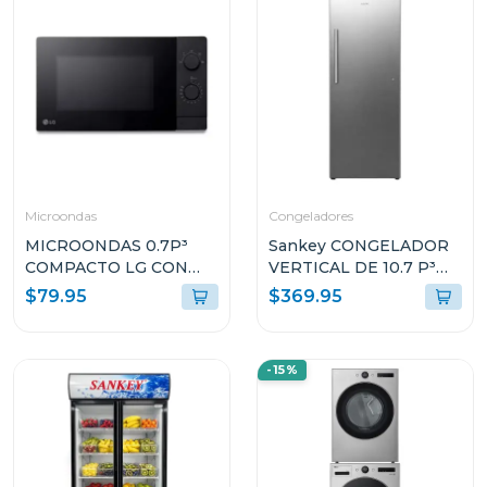
Microondas
Congeladores
MICROONDAS 0.7P³
Sankey CONGELADOR
COMPACTO LG CON
VERTICAL DE 10.7 P³
PUERTA DE CRISTAL
RFC1301
$79.95
$369.95
MS2082
-15%