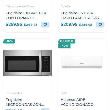
Extractores de Grasa
Estufas
Frigidaire EXTRACTOR
Frigidaire ESTUFA
CON FORMA DE
EMPOTRABLE A GAS
CAMPANA DE 36" PARA
DE 30" CON 5
$259.95
$209.95
$299.95
$259.95
PARED L904EXI
QUEMADORES
GC3050VB
-16%
DECIMO
-40%
Microondas
Split
Frigidaire
Hisense AIRE
MICROONDAS CON
ACONDICIONADO
EXTRACTOR DE 1.8P³
SPLIT INVERTER DE