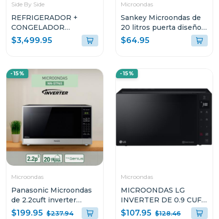
Side By Side
Microondas
REFRIGERADOR +
Sankey Microondas de
CONGELADOR
20 litros puerta diseño
WHIRLPOOL SIDEKICK
espejo mw758
$3,499.95
$64.95
GEMELAS DE 36CUFT
WSR57 + KIT DE
MOLDURA SKT60M Y
-15%
-15%
KIT DE FABRICADOR
DE HIELO WM117
Microondas
Microondas
Panasonic Microondas
MICROONDAS LG
de 2.2cuft inverter
INVERTER DE 0.9 CUFT
nnst965
NEOCHEF MS0936GIS
$199.95
$107.95
$237.94
$128.46