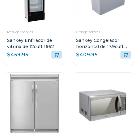
Refrigeradoras
Congeladores
Sankey Enfriador de
Sankey Congelador
vitrina de 12cuft 1662
horizontal de 17.9cuft
(aprox) 1870
$459.95
$409.95