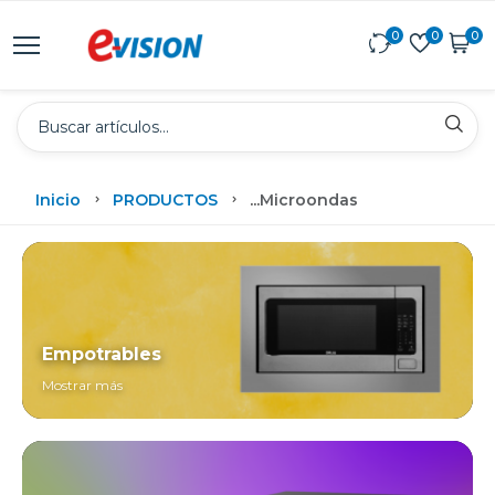
0
0
0
Inicio
PRODUCTOS
...
Microondas
Empotrables
Mostrar más