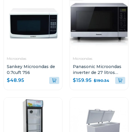
Microondas
Microondas
Sankey Microondas de
Panasonic Microondas
0.7cuft 756
inverter de 27 litros
nnsf564
$159.95
$48.95
$190.34