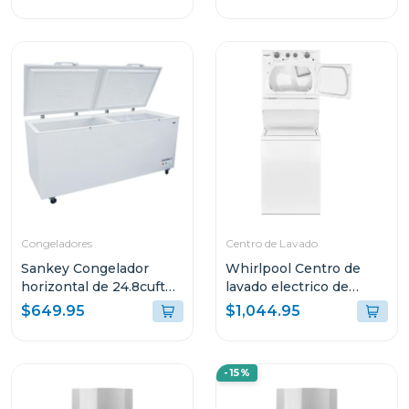
Congeladores
Centro de Lavado
Sankey Congelador
Whirlpool Centro de
horizontal de 24.8cuft
lavado electrico de
(aprox) 2871
20kg(lavadora)
$649.95
$1,044.95
10kg(secadora)
7mwet4027
-15%