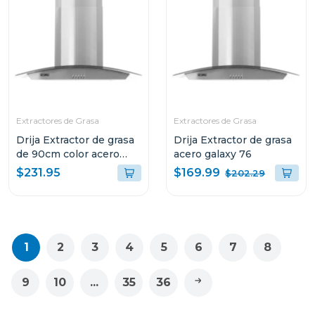
Extractores de Grasa
Extractores de Grasa
Drija Extractor de grasa
Drija Extractor de grasa
de 90cm color acero
acero galaxy 76
galaxy 90
$169.99
$231.95
$202.29
1
2
3
4
5
6
7
8
9
10
...
35
36