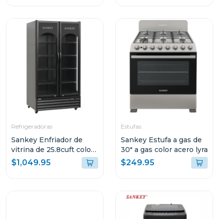
Refrigeradoras
Estufas
Sankey Enfriador de
Sankey Estufa a gas de
vitrina de 25.8cuft color
30" a gas color acero lyra
negra rfd3563
$1,049.95
$249.95