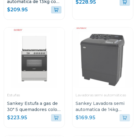
negro berta
automatica de 13kg con
$228.95
bomba de expulsion
$209.95
wma1371
Estufas
Lavadoras semi automáticas
Sankey Estufa a gas de
Sankey Lavadora semi
30" 5 quemadores color
automatica de 14kg
gris berta
negro wm1415
$223.95
$169.95