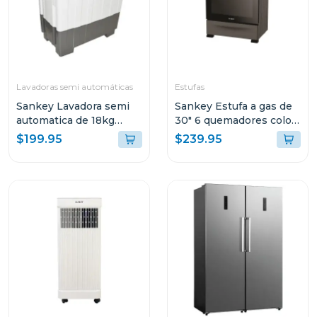
Lavadoras semi automáticas
Estufas
Sankey Lavadora semi
Sankey Estufa a gas de
automatica de 18kg
30" 6 quemadores color
blanca wm1867
negra
$199.95
$239.95