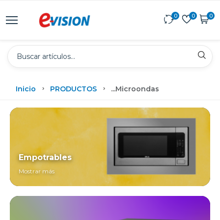
0
0
0
Inicio
PRODUCTOS
...
Microondas
Empotrables
Mostrar más