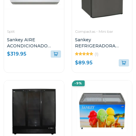
Split
Compactas - Mini bar
Sankey AIRE
Sankey
ACONDICIONADO
REFRIGERADORA
SPLIT DE 18000BTU
COMPACTO DE 1
$319.95
(1)
R410G1
PUERTA 1.7P³ F280
$89.95
-9%