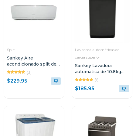
Split
Lavadora automáticas de
carga superior
Sankey Aire
acondicionado split de
Sankey Lavadora
12000btu inverter id5
automatica de 10.8kg
(3)
wma1090
(1)
$229.95
$185.95