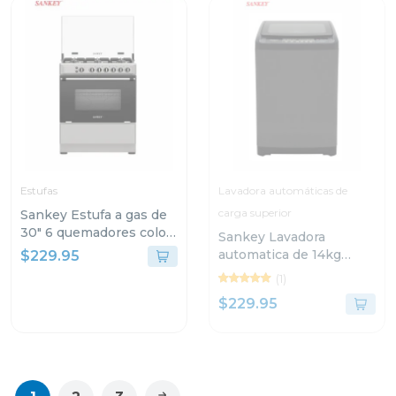
Estufas
Lavadora automáticas de
carga superior
Sankey Estufa a gas de
30" 6 quemadores color
Sankey Lavadora
gris berta
automatica de 14kg
$229.95
wma1491
(1)
$229.95