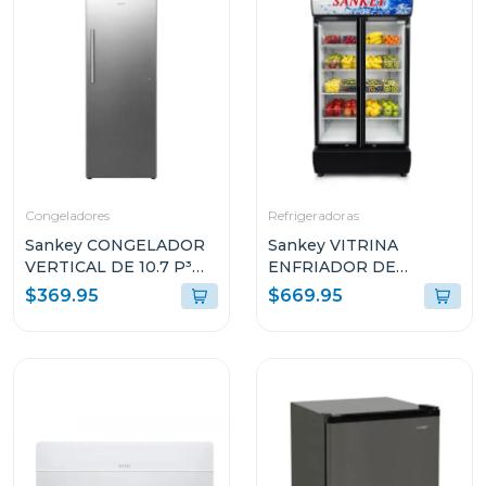
Congeladores
Refrigeradoras
Sankey CONGELADOR
Sankey VITRINA
VERTICAL DE 10.7 P³
ENFRIADOR DE
RFC1301
20CUFT RFD20N
$369.95
$669.95