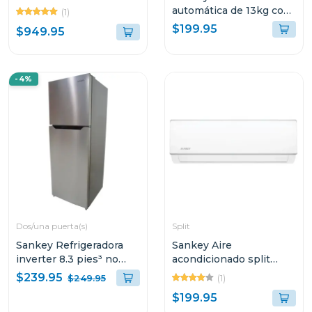
inverter de 36000 btu
automática de 13kg con
(1)
seer 18 wi-fi
filtro para pelusas
$199.95
$949.95
-4%
Dos/una puerta(s)
Split
Sankey Refrigeradora
Sankey Aire
inverter 8.3 pies³ no
acondicionado split
frost luz led rf90in70
11700btu no inverter
$239.95
(1)
$249.95
blanco
$199.95