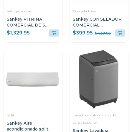
Refrigeradoras
Congeladores
Sankey VITRINA
Sankey CONGELADOR
COMERCIAL DE 3
COMERCIAL
PUERTAS 58.8P³
HORIZONTAL DE 10.7P³
$399.95
$1,329.95
$439.95
RFD60N91 COLOR
G1177
NEGRO
Split
Lavadora automáticas de
carga superior
Sankey Aire
acondicionado split
Sankey Lavadora