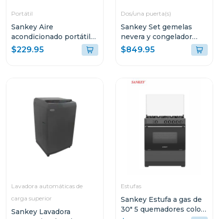
Portátil
Dos/una puerta(s)
Sankey Aire
Sankey Set gemelas
acondicionado portátil
nevera y congelador
de 8500btu r32 blanco
inverter rf13c/rff10c
$229.95
$849.95
Lavadora automáticas de
Estufas
carga superior
Sankey Estufa a gas de
30" 5 quemadores color
Sankey Lavadora