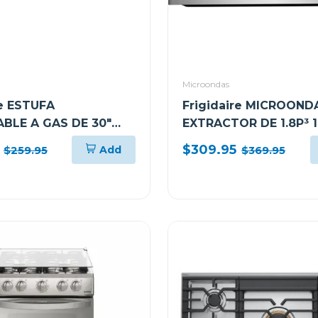
Microondas
re ESTUFA
Frigidaire MICROOND
BLE A GAS DE 30"
EXTRACTOR DE 1.8P³
UEMADORES
S1846BS
$309.95
Add
$259.95
$369.95
B