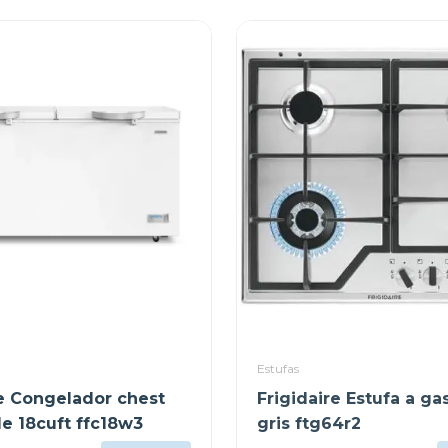
Estufas
re Congelador chest
Frigidaire Estufa a ga
de 18cuft ffc18w3
gris ftg64r2