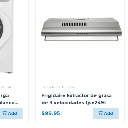
frontal
Extractores de Grasa
arga
Frigidaire Extractor de grasa
blanco
de 3 velocidades fjse249t
$99.95
Add
Add