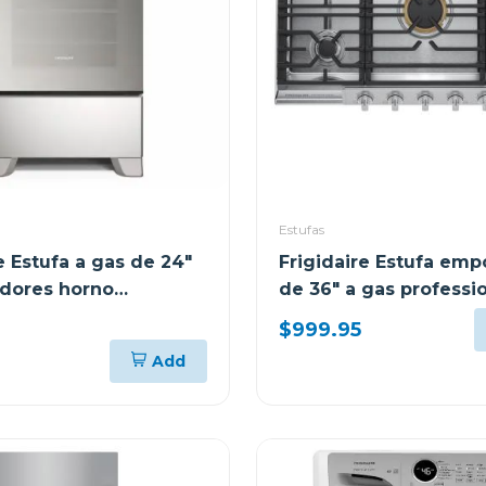
Estufas
e Estufa a gas de 24"
Frigidaire Estufa emp
dores horno
de 36" a gas professi
cion fkgn24c3
pccg3680
$999.95
Add