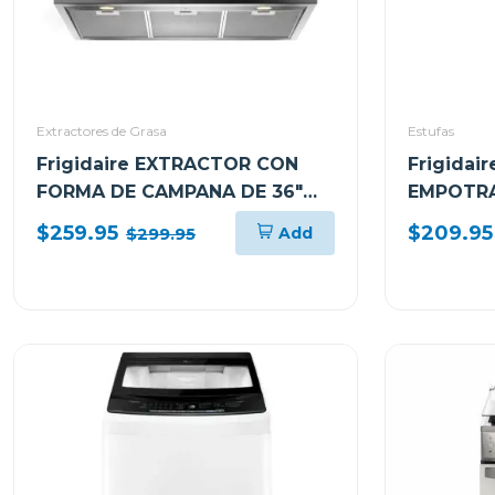
Extractores de Grasa
Estufas
Frigidaire EXTRACTOR CON
Frigidai
FORMA DE CAMPANA DE 36"
EMPOTRA
PARA PARED L904EXI
CON 5 Q
$259.95
$209.95
Add
$299.95
GC3050V