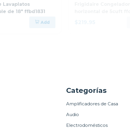
e Lavaplatos
Frigidaire Congelador
le de 18" ffbd1831
horizontal de 5cuft ff
$219.95
Add
a
Categorías
Amplificadores de Casa
Audio
Electrodomésticos