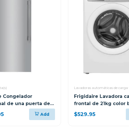
a(s)
Lavadoras automáticas de carga 
re Congelador
Frigidaire Lavadora c
nal de una puerta de
frontal de 21kg color 
fpfu19f8
fwfx22d4
95
$529.95
Add