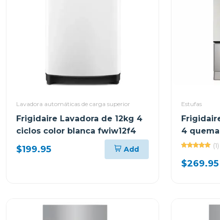
Lavadora automáticas de carga superior
Estufas
Frigidaire Lavadora de 12kg 4
Frigidair
ciclos color blanca fwiw12f4
4 quema
multifun
(1)
$199.95
Add
$269.95