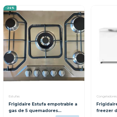
-24%
Estufas
Congeladores
Frigidaire Estufa empotrable a
Frigidai
gas de 5 quemadores
freezer 