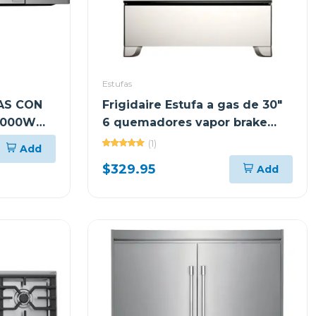
Estufas
AS CON
Frigidaire Estufa a gas de 30"
 1000W
6 quemadores vapor brake
con tapa de vidrio
(1)
Add
$329.95
Add