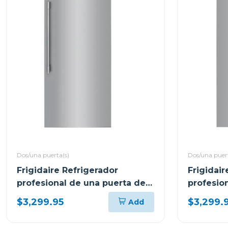
Dos/una puerta(s)
Dos/una puert
Frigidaire Refrigerador
Frigidai
profesional de una puerta de
profesio
18.9cuft fpru19f8
18.9cuft 
$3,299.95
$3,299.
Add