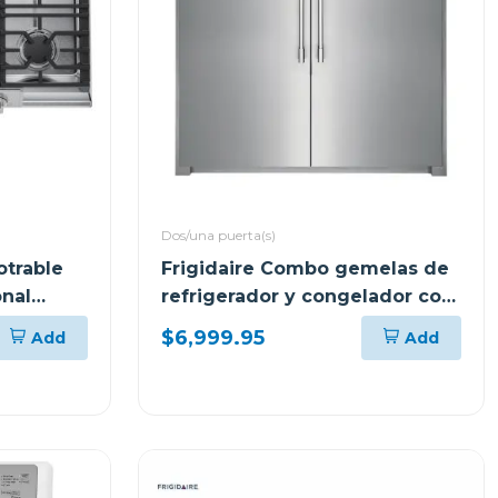
Dos/una puerta(s)
otrable
Frigidaire Combo gemelas de
onal
refrigerador y congelador con
trim kit FPRU19/FPFU19
$6,999.95
Add
Add