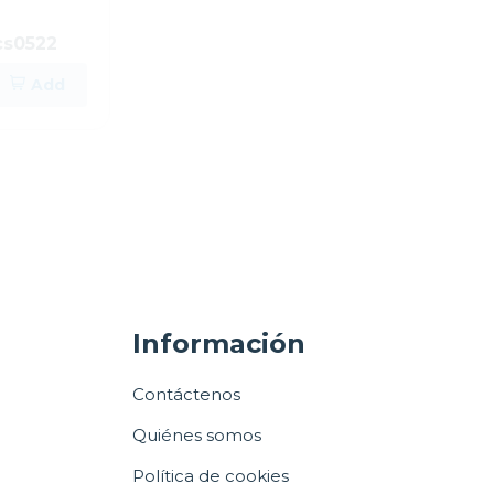
Frigidaire Centro de lavado a
cs0522
gas de 3.9cuft (lavadora)
5.6cuft (secadora) flcg7522
$1,318.95
Add
Add
Información
Contáctenos
Quiénes somos
Política de cookies