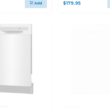
$179.95
Add
Platos
Congeladores