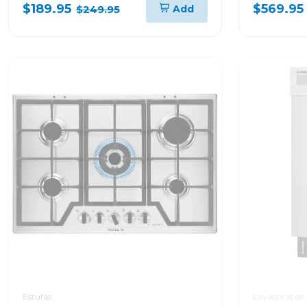
ftgc3050
$189.95
$569.95
Add
$249.95
Estufas
Lavadoras de 