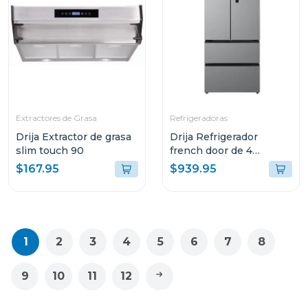
Extractores de Grasa
Refrigeradoras
Drija Extractor de grasa
Drija Refrigerador
slim touch 90
french door de 4
puertas 18cuft inverter
$167.95
$939.95
color acero
1
2
3
4
5
6
7
8
9
10
11
12