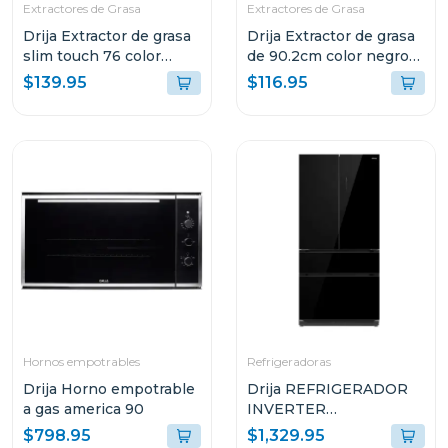
Extractores de Grasa
Extractores de Grasa
Drija Extractor de grasa
Drija Extractor de grasa
slim touch 76 color
de 90.2cm color negro
negro
compatto
$139.95
$116.95
Hornos empotrables
Refrigeradoras
Drija Horno empotrable
Drija REFRIGERADOR
a gas america 90
INVERTER
EMPOTRABLE DE
$798.95
$1,329.95