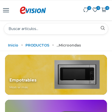
0
0
0
Inicio
PRODUCTOS
...
Microondas
Empotrables
Mostrar más