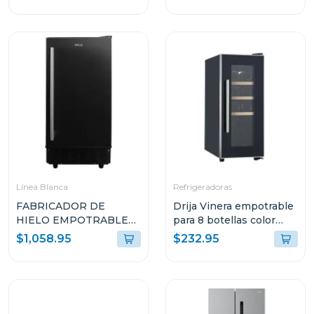
18.1P³ ULTRA FAST
COOLING GLASS
NEGRO 18FD4P
Línea Blanca
Refrigeradoras
FABRICADOR DE
Drija Vinera empotrable
HIELO EMPOTRABLE
para 8 botellas color
DRIJA COLOR NEGRO
negro tempranillo
$1,058.95
$232.95
FH36BLACK