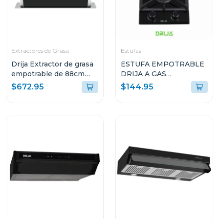
Extractores de Grasa
Estufas
Drija Extractor de grasa
ESTUFA EMPOTRABLE
empotrable de 88cm
DRIJA A GAS
color acero
TOSCANA30 DE 29.4CM
$672.95
$144.95
CON 2 QUEMADORES