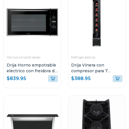
Hornos empotrables
Refrigeradoras
Drija Horno empotrable
Drija Vinera con
electrico con freidora de
compresor para 7
aire de 105l america90
botellas malbec 7
$839.95
$388.95