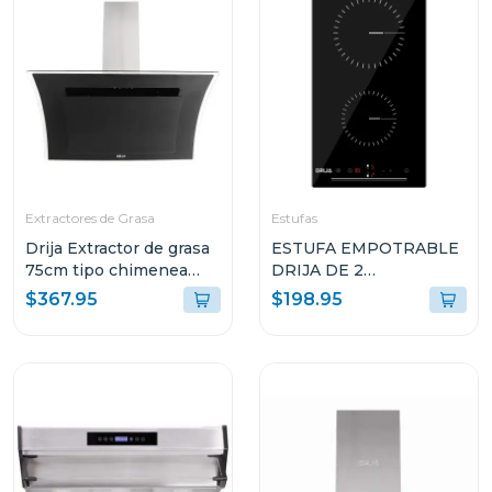
Extractores de Grasa
Estufas
Drija Extractor de grasa
ESTUFA EMPOTRABLE
75cm tipo chimenea
DRIJA DE 2
diamonds
QUEMADORES
$367.95
$198.95
ELÉCTRICOS
ALEMANIA30