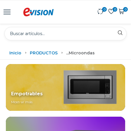
0
0
0
Inicio
PRODUCTOS
...
Microondas
Empotrables
Mostrar más