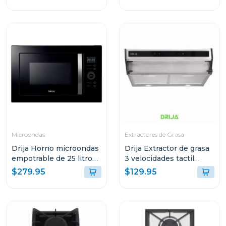
Microondas
Extractores de Grasa
Drija Horno microondas
Drija Extractor de grasa
empotrable de 25 litros
3 velocidades tactil
florencia
60cm slim touch
$279.95
$129.95