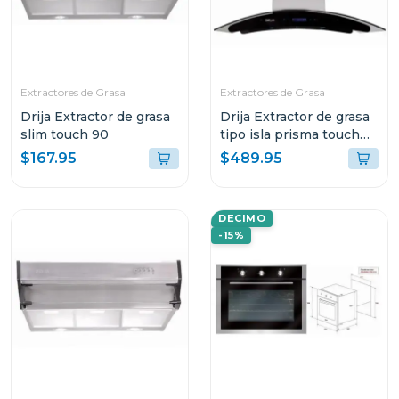
Extractores de Grasa
Extractores de Grasa
Drija Extractor de grasa
Drija Extractor de grasa
slim touch 90
tipo isla prisma touch
90
$167.95
$489.95
DECIMO
-15%