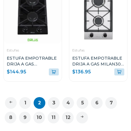
Estufas
Estufas
ESTUFA EMPOTRABLE
ESTUFA EMPOTRABLE
DRIJA A GAS
DRIJA A GAS MILAN30
TOSCANA30 DE 29.4CM
CON 2 QUEMADORES
$144.95
$136.95
CON 2 QUEMADORES
1
2
3
4
5
6
7
8
9
10
11
12