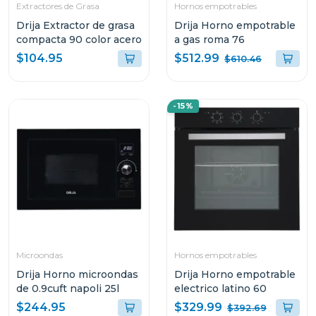
Extractores de Grasa
Hornos empotrables
Drija Extractor de grasa
Drija Horno empotrable
compacta 90 color acero
a gas roma 76
$512.99
$104.95
$610.46
-15%
Microondas
Hornos empotrables
Drija Horno microondas
Drija Horno empotrable
de 0.9cuft napoli 25l
electrico latino 60
$329.99
$244.95
$392.69