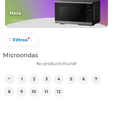
Mesa
Mostrar más
Filtros
Microondas
No products found!
1
2
3
4
5
6
7
8
9
10
11
12