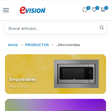
0
0
0
Inicio
PRODUCTOS
...
Microondas
Empotrables
Mostrar más