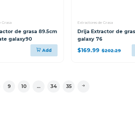
e Grasa
Extractores de Grasa
ractor de grasa 89.5cm
Drija Extractor de gra
te galaxy90
galaxy 76
$169.99
Add
$202.29
9
10
...
34
35