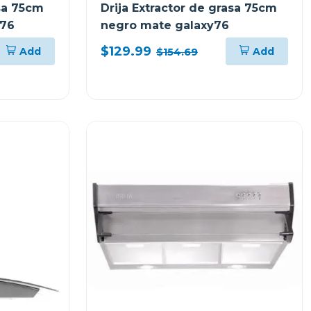
asa 75cm
Drija Extractor de grasa 75cm
 76
negro mate galaxy76
$129.99
Add
Add
$154.69