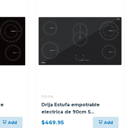
Estufas
le
Drija Estufa empotrable
electrica de 90cm 5
quemadores control tactil
$469.95
Add
Add
berlin