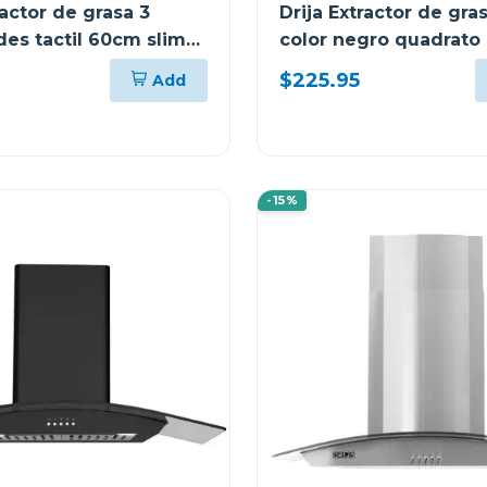
ractor de grasa 3
Drija Extractor de gr
des tactil 60cm slim
color negro quadrato
$225.95
Add
-15%