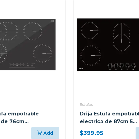
Estufas
tufa empotrable
Drija Estufa empotrab
a de 76cm
electrica de 87cm 5
ámica berlin76
quemadores bari
$399.95
Add