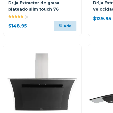
Drija Extractor de grasa
Drija Ext
plateado slim touch 76
velocida
touch
(1)
$129.95
$148.95
Add