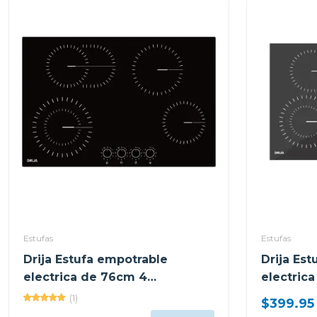
Estufas
Estufas
Drija Estufa empotrable
Drija Es
electrica de 76cm 4
electric
quemadores bari
vitrocer
(1)
$399.95