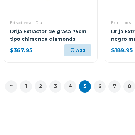
Extractores de Grasa
Extractores d
Drija Extractor de grasa 75cm
Drija Ext
tipo chimenea diamonds
negro ma
$367.95
$189.95
Add
1
2
3
4
5
6
7
8