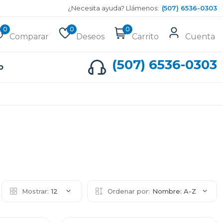
¿Necesita ayuda? Llámenos:
(507) 6536-0303
0
0
0
Comparar
Deseos
Carrito
Cuenta
(507) 6536-0303
o
Mostrar:
12
Ordenar por:
Nombre: A-Z