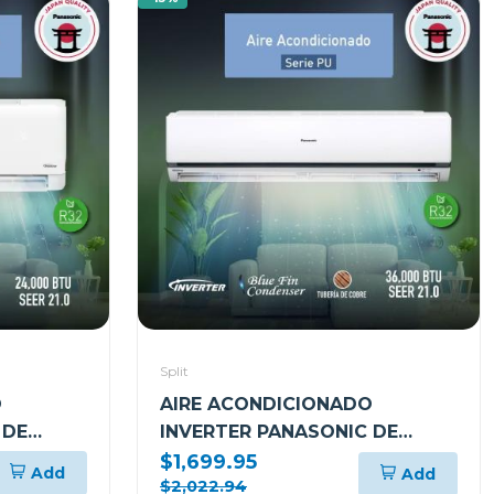
Split
O
AIRE ACONDICIONADO
 DE
INVERTER PANASONIC DE
36000BTU SEER21
$1,699.95
Add
Add
CSCUPU36AKV2
$2,022.94