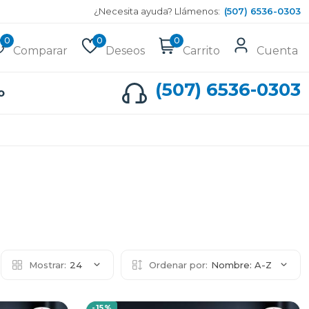
¿Necesita ayuda? Llámenos:
(507) 6536-0303
0
0
0
Comparar
Deseos
Carrito
Cuenta
(507) 6536-0303
o
Mostrar:
24
Ordenar por:
Nombre: A-Z
-15%