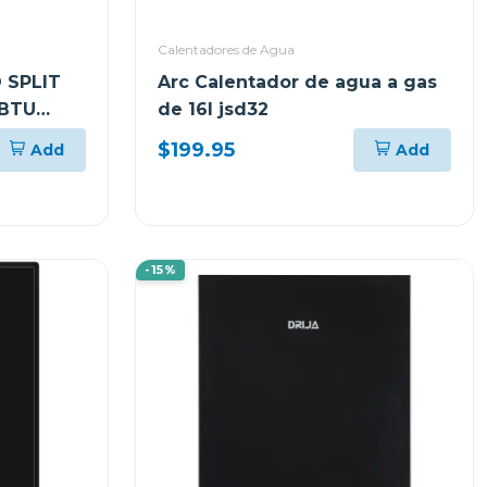
Calentadores de Agua
 SPLIT
Arc Calentador de agua a gas
0BTU
de 16l jsd32
$199.95
Add
Add
-15%