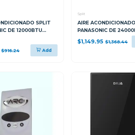
Split
ONDICIONADO SPLIT
AIRE ACONDICIONADO
IC DE 12000BTU
PANASONIC DE 2400
ERIE SU
SEER22 SERIE SU
)
$1,149.95
$1,368.44
2BKV2
CSCUSU24BKV2
Add
$916.24