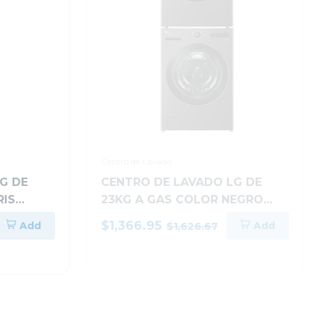
Centro de Lavado
G DE
CENTRO DE LAVADO LG DE
RIS
23KG A GAS COLOR NEGRO
XS6B
WM23B/DF74B
$1,366.95
Add
Add
$1,626.67
-8%