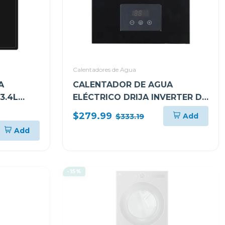
Calentadores de Agua
A
CALENTADOR DE AGUA
3.4L
ELÉCTRICO DRIJA INVERTER DE
21.5L CLTE14K
$279.99
Add
$333.19
Add
-15%