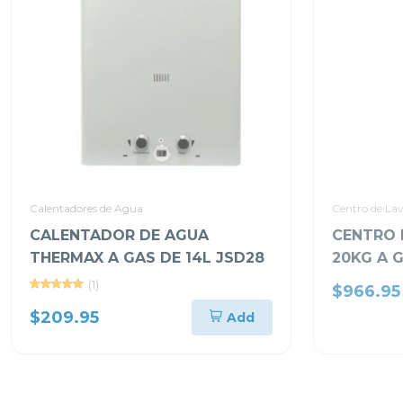
Calentadores de Agua
Centro de La
CALENTADOR DE AGUA
CENTRO 
THERMAX A GAS DE 14L JSD28
20KG A 
WM20/D
(1)
$966.95
$209.95
Add
-15%
-7%