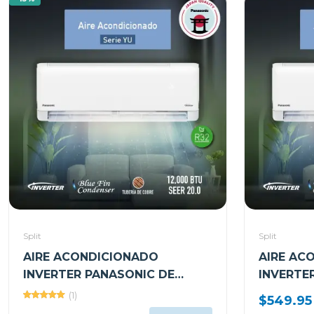
Split
Split
AIRE ACONDICIONADO
AIRE AC
INVERTER PANASONIC DE
INVERTE
12000BTU SEER20
18000BT
(1)
$549.95
CSCUYU12AKV
CSCUYU1