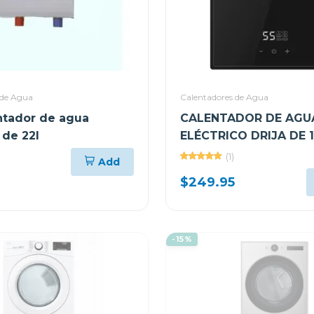
 de Agua
Calentadores de Agua
ntador de agua
CALENTADOR DE AGU
 de 22l
ELÉCTRICO DRIJA DE 1
INVERTER CLTE9K
(1)
Add
$249.95
-15%