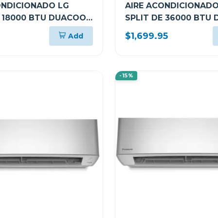
ONDICIONADO LG
AIRE ACONDICIONADO
E 18000 BTU DUACOOL
SPLIT DE 36000 BTU 
TER VF182C31
INVERTER SW362H8
$1,699.95
Add
-15%