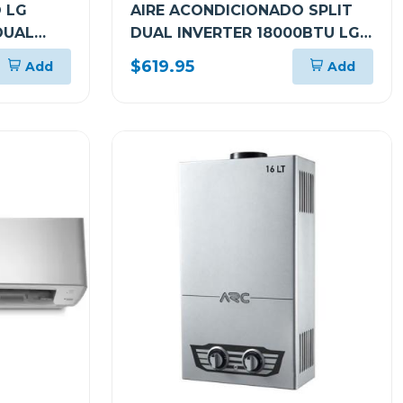
 LG
AIRE ACONDICIONADO SPLIT
DUAL
DUAL INVERTER 18000BTU LG
KW MANAGER THINQ VM182C
$619.95
Add
Add