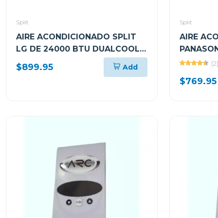
Split
Split
AIRE ACONDICIONADO SPLIT
AIRE AC
LG DE 24000 BTU DUALCOOL
PANASON
AI INVERTER VF242C31
SEER24 S
(2
$899.95
Add
CSCUSU1
$769.95