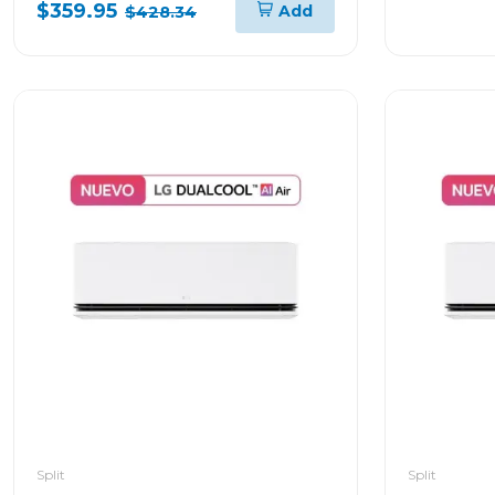
$359.95
Add
$428.34
Split
Split