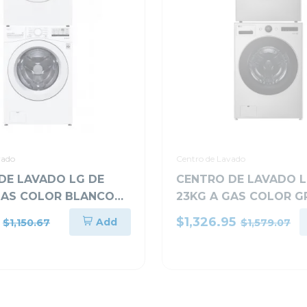
vado
Centro de Lavado
DE LAVADO LG DE
CENTRO DE LAVADO L
GAS COLOR BLANCO
23KG A GAS COLOR G
F20
WM23VFXS6/DF74VF
$1,326.95
Add
$1,150.67
$1,579.07
-11%