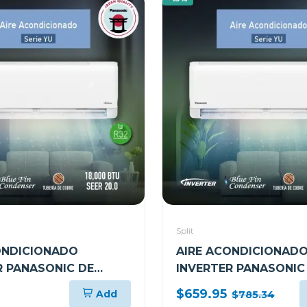
Split
ONDICIONADO
AIRE ACONDICIONAD
R PANASONIC DE
INVERTER PANASONIC
U SEER20
24000BTU Y SEER21
$659.95
Add
$785.34
8AKV
CSCUYU24AKV2