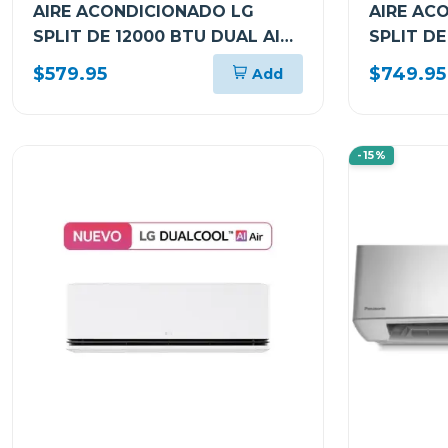
AIRE ACONDICIONADO LG
AIRE AC
SPLIT DE 12000 BTU DUAL AI
SPLIT D
INVERTER KW MANAGER
AI INVER
$579.95
$749.95
Add
VF122C31
-15%