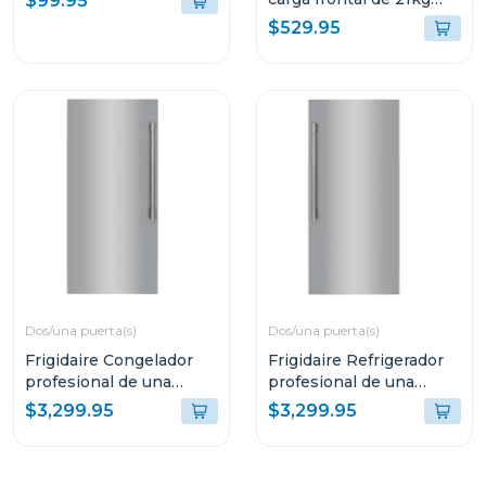
$99.95
color blanco fwfx22d4
$529.95
Dos/una puerta(s)
Dos/una puerta(s)
Frigidaire Congelador
Frigidaire Refrigerador
profesional de una
profesional de una
puerta de 18.9cuft
puerta de 18.9cuft
$3,299.95
$3,299.95
fpfu19f8
fpru19f8