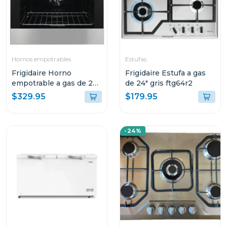
Hornos empotrables
Estufas
Frigidaire Horno
Frigidaire Estufa a gas
empotrable a gas de 24"
de 24" gris ftg64r2
gris fog68c2
$329.95
$179.95
-24%