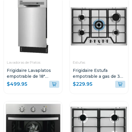
Lavadoras de Platos
Estufas
Frigidaire Lavaplatos
Frigidaire Estufa
empotrable de 18"
empotrable a gas de 30"
ffbd1831
gris ftg75
$499.95
$229.95