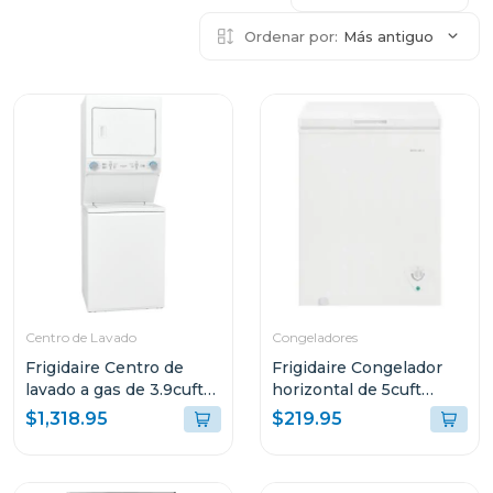
Ordenar por:
Más antiguo
Centro de Lavado
Congeladores
Frigidaire Centro de
Frigidaire Congelador
lavado a gas de 3.9cuft
horizontal de 5cuft
(lavadora) 5.6cuft
ffcs0522
$1,318.95
$219.95
(secadora) flcg7522