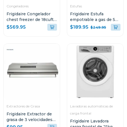
Congeladores
Estufas
Frigidaire Congelador
Frigidaire Estufa
chest freezer de 18cuft
empotrable a gas de 5
ffc18w3
quemadores ftgc3050
$189.95
$569.95
$249.95
Extractores de Grasa
Lavadoras automáticas de
carga frontal
Frigidaire Extractor de
grasa de 3 velocidades
Frigidaire Lavadora
fjse249t
carga frontal de 21kg