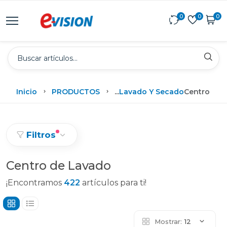
0
0
0
Inicio
PRODUCTOS
...
Lavado Y Secado
Centro De 
Filtros
Centro de Lavado
¡Encontramos
422
artículos para ti!
Mostrar:
12