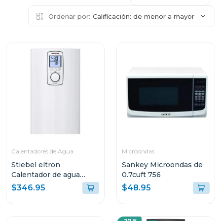
Ordenar por:
Calificación: de menor a mayor
Calentadores de Agua
Microondas
Stiebel eltron
Sankey Microondas de
Calentador de agua
0.7cuft 756
electrico de 21.6l / 4
$346.95
$48.95
sensores premium