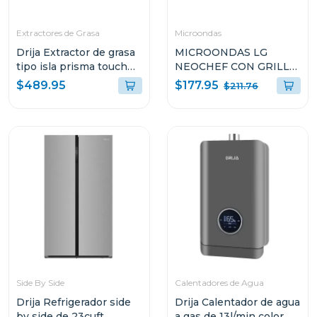
Extractores de Grasa
Microondas
Drija Extractor de grasa
MICROONDAS LG
tipo isla prisma touch
NEOCHEF CON GRILL
90
DE 1.5p³ DE 1200W
$177.95
$489.95
$211.76
MH1596CIR
Side By Side
Calentadores de Agua
Drija Refrigerador side
Drija Calentador de agua
by side de 23cuft
a gas de 13l/min color