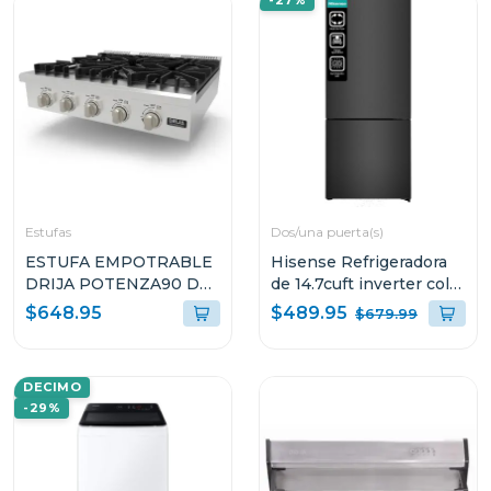
-27%
Estufas
Dos/una puerta(s)
ESTUFA EMPOTRABLE
Hisense Refrigeradora
DRIJA POTENZA90 DE
de 14.7cuft inverter color
90CM CON 5
negra RB15N6FBX1
$489.95
$648.95
$679.99
QUEMADORES
DECIMO
-29%