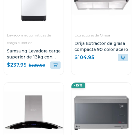
Lavadora automáticas de
Extractores de Grasa
carga superior
Drija Extractor de grasa
compacta 90 color acero
Samsung Lavadora carga
superior de 13kg con
$104.95
eco bubble
$237.95
$339.00
wa13cg5441bw
-15%