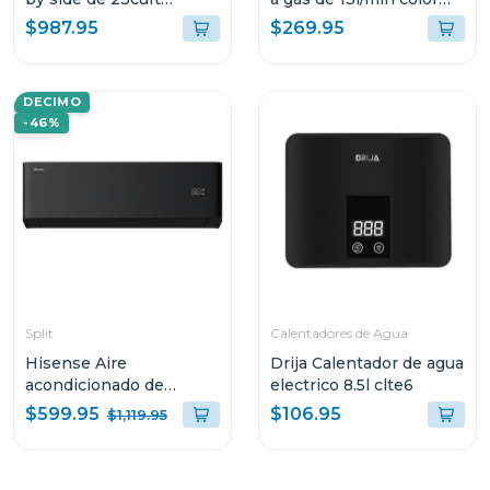
inverter color acero
silver
$987.95
$269.95
DECIMO
-46%
Split
Calentadores de Agua
Hisense Aire
Drija Calentador de agua
acondicionado de
electrico 8.5l clte6
24000btu inverter hi-
$599.95
$106.95
$1,119.95
nano negro atr