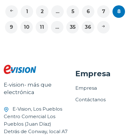
1
2
...
5
6
7
8
9
10
11
...
35
36
Empresa
E-vision- más que
Empresa
electrónica
Contáctanos
E-Vision, Los Pueblos
Centro Comercial Los
Pueblos (Juan Díaz)
Detrás de Conway, local A7