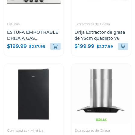
Estufas
Extractores de Grasa
ESTUFA EMPOTRABLE
Drija Extractor de grasa
DRIJA A GAS
de 75cm quadrato 76
MILAN60PRO CON 4
$199.99
$199.99
$237.99
$237.99
QUEMADORES
Compactas - Mini bar
Extractores de Grasa