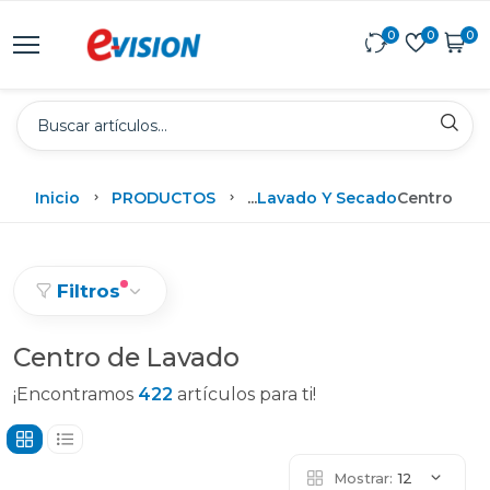
0
0
0
Inicio
PRODUCTOS
...
Lavado Y Secado
Centro De 
Filtros
Centro de Lavado
¡Encontramos
422
artículos para ti!
Mostrar:
12