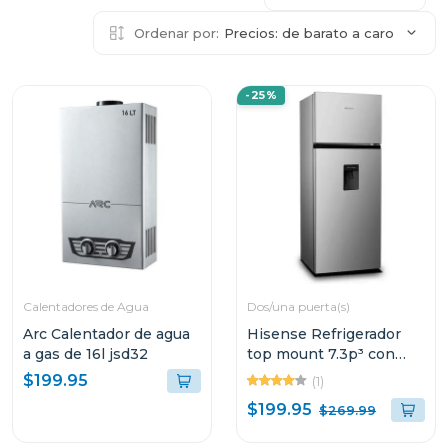
Ordenar por:
Precios: de barato a caro
-25%
Calentadores de Agua
Dos/una puerta(s)
Arc Calentador de agua
Hisense Refrigerador
a gas de 16l jsd32
top mount 7.3p³ con
dispensador de agua
$199.95
(1)
rt80d6
$199.95
$269.99