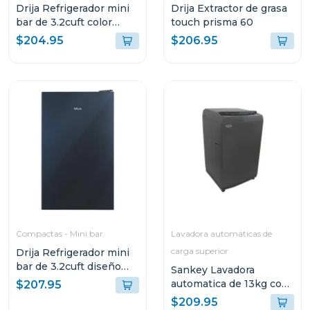
Drija Refrigerador mini
Drija Extractor de grasa
bar de 3.2cuft color
touch prisma 60
negro
$204.95
$206.95
Compactas - Mini bar
Lavadora automáticas de
carga superior
Drija Refrigerador mini
bar de 3.2cuft diseño
Sankey Lavadora
espejo mirror 3
automatica de 13kg con
$207.95
bomba de expulsion
$209.95