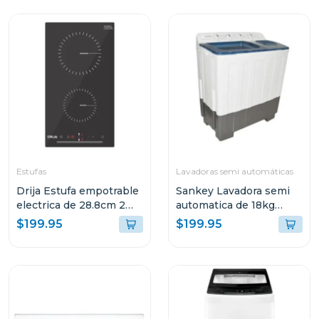
Estufas
Lavadoras semi automáticas
Drija Estufa empotrable
Sankey Lavadora semi
electrica de 28.8cm 2
automatica de 18kg
quemadores control
blanca wm1867
$199.95
$199.95
tactil berlin