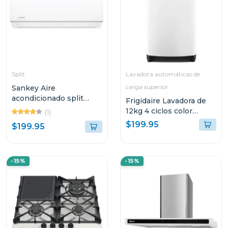
Split
Lavadora automáticas de
carga superior
Sankey Aire
acondicionado split
Frigidaire Lavadora de
11700btu no inverter
12kg 4 ciclos color
(1)
blanco
blanca fwiw12f4
$199.95
$199.95
-15%
-15%