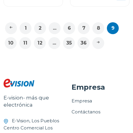
wma1371
1
2
...
6
7
8
9
10
11
12
...
35
36
Empresa
E-vision- más que
Empresa
electrónica
Contáctanos
E-Vision, Los Pueblos
Centro Comercial Los