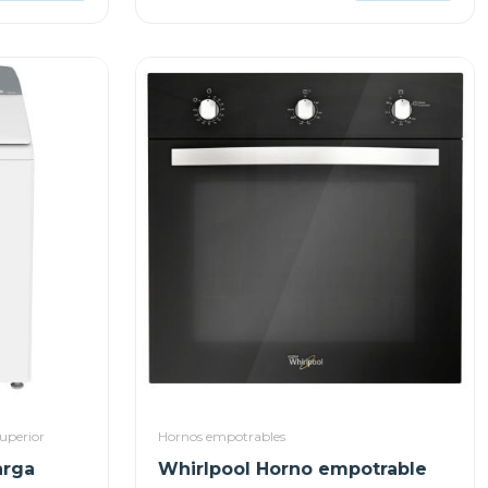
uperior
Hornos empotrables
arga
Whirlpool Horno empotrable