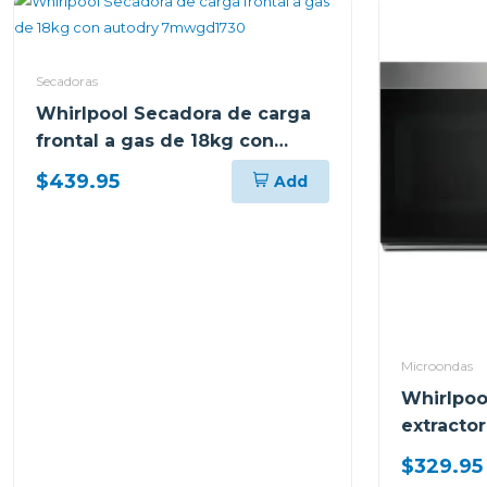
Secadoras
Whirlpool Secadora de carga
frontal a gas de 18kg con
autodry 7mwgd1730
$439.95
Add
Microondas
Whirlpoo
extractor
w acero 
$329.95