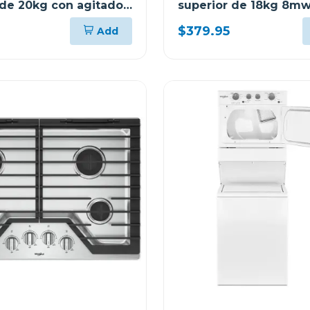
 de 20kg con agitador
superior de 18kg 8m
024
$379.95
Add