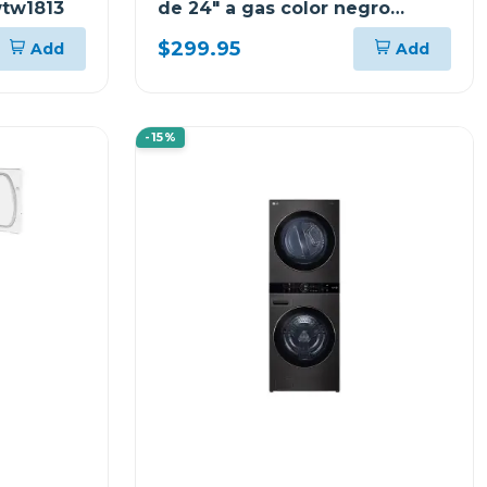
wtw1813
de 24" a gas color negro
woa105f
$299.95
Add
Add
-15%