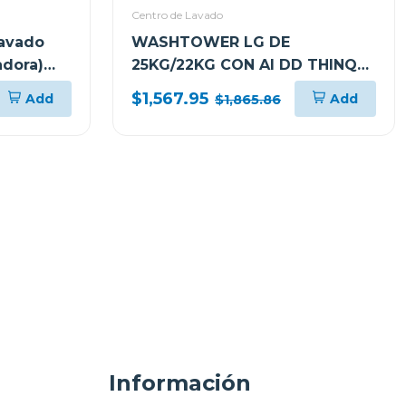
Centro de Lavado
lavado
WASHTOWER LG DE
adora)
25KG/22KG CON AI DD THINQ
t4027
WK25BS6
$1,567.95
Add
Add
$1,865.86
Información