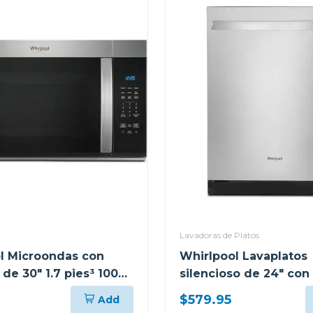
Lavadoras de Platos
l Microondas con
Whirlpool Lavaplatos
 de 30" 1.7 pies³ 1000
silencioso de 24" con
antihuellas wmms3130
rack wdt730
$579.95
Add