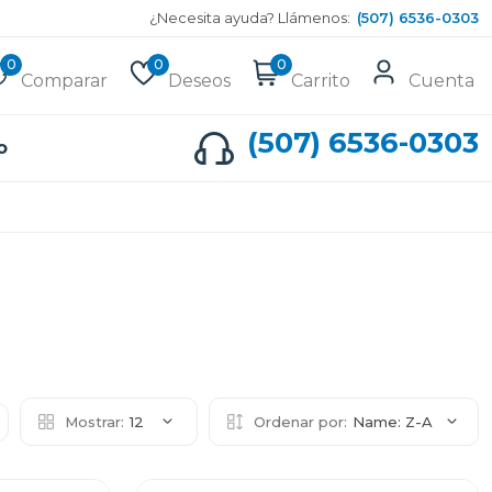
¿Necesita ayuda? Llámenos:
(507) 6536-0303
0
0
0
Comparar
Deseos
Carrito
Cuenta
(507) 6536-0303
o
Mostrar:
12
Ordenar por:
Name: Z-A