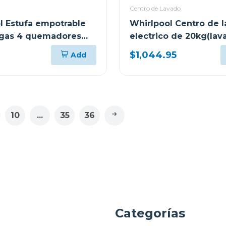
Centro de Lavado
l Estufa empotrable
Whirlpool Centro de 
 gas 4 quemadores
electrico de 20kg(lav
10kg(secadora) 7mwe
$1,044.95
Add
10
...
35
36
a
Categorías