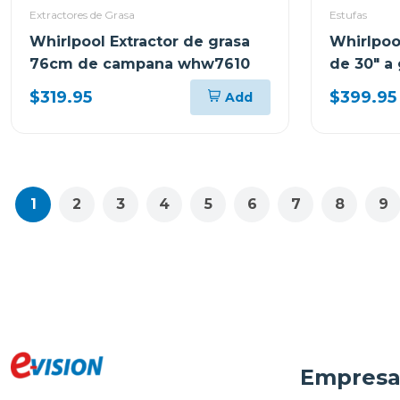
Extractores de Grasa
Estufas
Whirlpool Extractor de grasa
Whirlpoo
76cm de campana whw7610
de 30" a
wcg55
$319.95
$399.95
Add
1
2
3
4
5
6
7
8
9
Empres