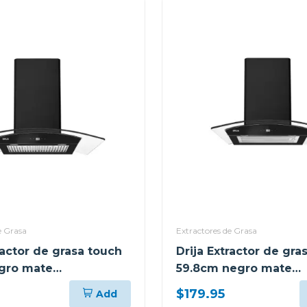
e Grasa
Extractores de Grasa
ractor de grasa touch
Drija Extractor de gra
gro mate
59.8cm negro mate
ouch90
prismatouch60
$179.95
Add