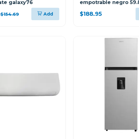
te galaxy76
empotrable negro 59
sottile60
$188.95
Add
$154.69