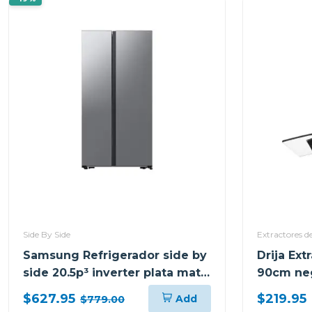
Side By Side
Extractores d
Samsung Refrigerador side by
Drija Ext
side 20.5p³ inverter plata mate
90cm ne
RS57DG4000M9
prismat
$627.95
$219.95
Add
$779.00