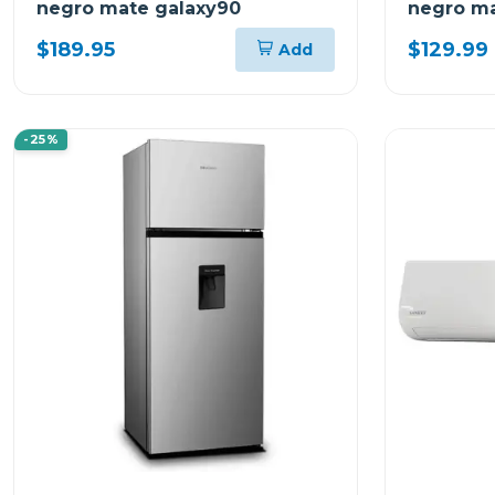
negro mate galaxy90
negro ma
$189.95
$129.99
Add
-25%