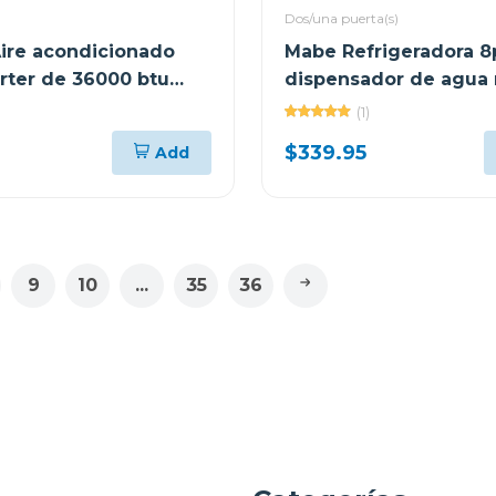
Dos/una puerta(s)
ire acondicionado
Mabe Refrigeradora 8
erter de 36000 btu
dispensador de agua
i-fi
(1)
$339.95
Add
9
10
...
35
36