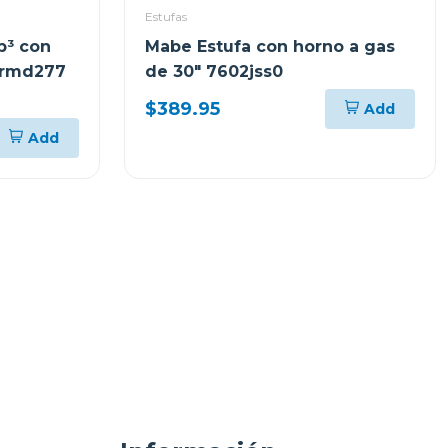
Estufas
p³ con
Mabe Estufa con horno a gas
 rmd277
de 30" 7602jss0
$389.95
Add
Add