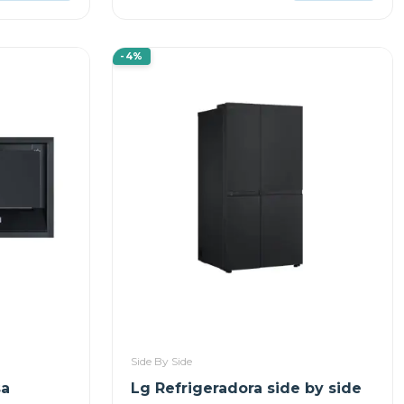
-4%
Side By Side
sa
Lg Refrigeradora side by side