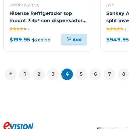
Dos/una puerta(s)
Split
Hisense Refrigerador top
Sankey A
mount 7.3p³ con dispensador
split inv
de agua rt80d6
seer 18 w
(1)
(1)
$199.95
$949.95
Add
$269.99
1
2
3
4
5
6
7
8