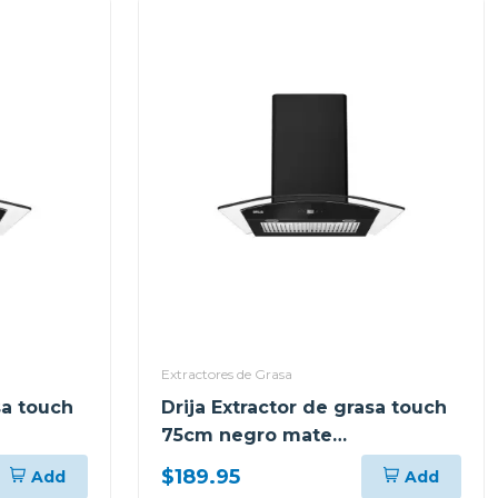
Extractores de Grasa
sa touch
Drija Extractor de grasa touch
75cm negro mate
prismatouch76
$189.95
Add
Add