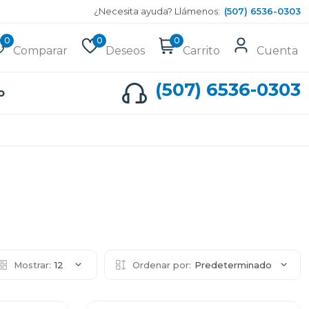
¿Necesita ayuda? Llámenos:
(507) 6536-0303
0
0
0
Comparar
Deseos
Carrito
Cuenta
(507) 6536-0303
o
Mostrar:
12
Ordenar por:
Predeterminado