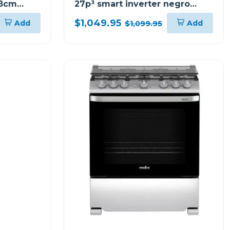
.8cm
27p³ smart inverter negro
matte
$1,049.95
Add
Add
$1,099.95