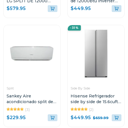
LG SPLIT DE 12000
de 12000btu inverter
BTU DUAL AI
wi-fi r32 tac12csdi
$579.95
$449.95
INVERTER KW
MANAGER VF122C31
-31%
Split
Side By Side
Sankey Aire
Hisense Refrigerador
acondicionado split de
side by side de 15.6cuft
12000btu inverter id5
inverter
(3)
(2)
RS3P428NEDA2
$449.95
$229.95
$659.99