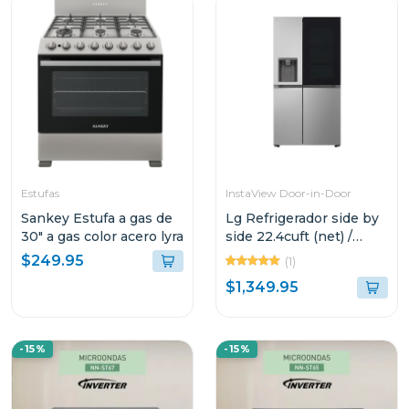
Estufas
InstaView Door-in-Door
Sankey Estufa a gas de
Lg Refrigerador side by
30" a gas color acero lyra
side 22.4cuft (net) /
24cuft (gross) thinq
$249.95
(1)
instaview inverter vs25
$1,349.95
-15%
-15%