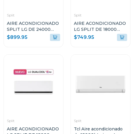
Split
Split
AIRE ACONDICIONADO
AIRE ACONDICIONADO
SPLIT LG DE 24000
LG SPLIT DE 18000
BTU DUALCOOL AI
BTU DUACOOL AI
$899.95
$749.95
INVERTER VF242C31
INVERTER VF182C31
Split
Split
AIRE ACONDICIONADO
Tcl Aire acondicionado