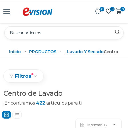
0
0
0
Inicio
PRODUCTOS
...
Lavado Y Secado
Centro De 
Filtros
Centro de Lavado
¡Encontramos
422
artículos para ti!
Mostrar:
12