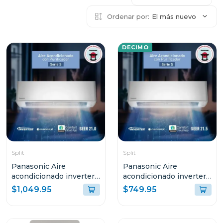
Ordenar por:
El más nuevo
DECIMO
Split
Split
Panasonic Aire
Panasonic Aire
acondicionado inverter
acondicionado inverter
serie s de 25200btu
serie s de 20400btu
$1,049.95
$749.95
cscus24
cscus18