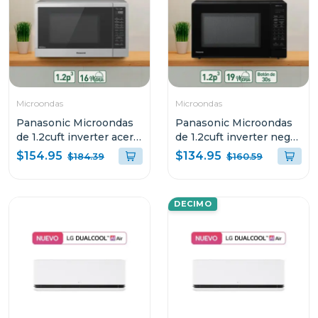
Microondas
Microondas
Panasonic Microondas
Panasonic Microondas
de 1.2cuft inverter acero
de 1.2cuft inverter negro
nnst67q
nnst65q
$154.95
$134.95
$184.39
$160.59
DECIMO