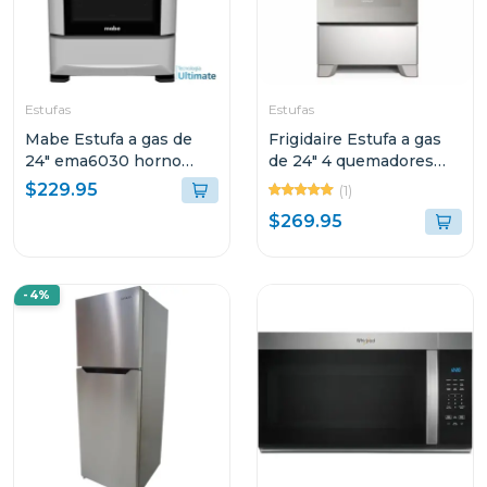
Estufas
Estufas
Mabe Estufa a gas de
Frigidaire Estufa a gas
24" ema6030 horno
de 24" 4 quemadores
multifuncional 6030sg1
horno multifuncion
$229.95
(1)
fkgn24c3
$269.95
-4%