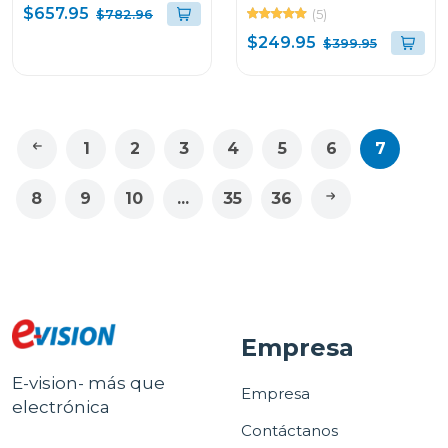
secadora integrada ai dd
r32 ecológico auto
$657.95
(5)
$782.96
wifi color grafito
limpieza filtro 4 en 1
$249.95
$399.95
wd16egnt6
ATR092KA
1
2
3
4
5
6
7
8
9
10
...
35
36
Empresa
E-vision- más que
Empresa
electrónica
Contáctanos