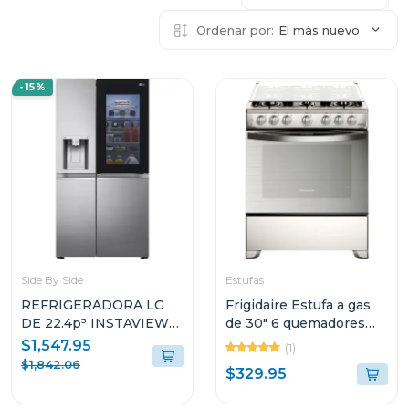
Ordenar por:
El más nuevo
-15%
Side By Side
Estufas
REFRIGERADORA LG
Frigidaire Estufa a gas
DE 22.4p³ INSTAVIEW
de 30" 6 quemadores
DOOR IN DOOR CRAFT
vapor brake con tapa de
$1,547.95
(1)
ICE VS25XHWC
vidrio
$1,842.06
$329.95