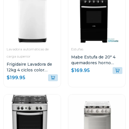
Lavadora automáticas de
Estufas
carga superior
Mabe Estufa de 20" 4
quemadores horno
Frigidaire Lavadora de
multifuncional ema5105
12kg 4 ciclos color
$169.95
blanca fwiw12f4
$199.95