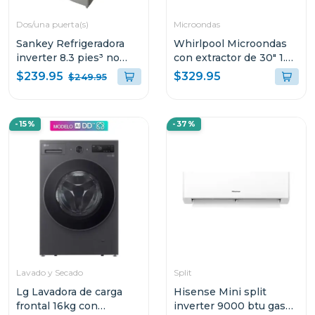
Dos/una puerta(s)
Microondas
Sankey Refrigeradora
Whirlpool Microondas
inverter 8.3 pies³ no
con extractor de 30" 1.7
frost luz led rf90in70
pies³ 1000 w acero
$239.95
$329.95
$249.95
antihuellas wmms3130
-15%
-37%
Lavado y Secado
Split
Lg Lavadora de carga
Hisense Mini split
frontal 16kg con
inverter 9000 btu gas