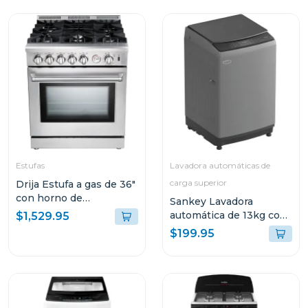
Estufas
Lavadora automáticas de
carga superior
Drija Estufa a gas de 36"
con horno de
Sankey Lavadora
convección
automática de 13kg con
$1,529.95
filtro para pelusas
$199.95