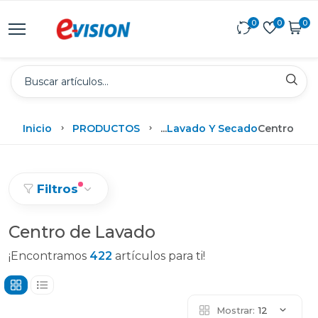
0
0
0
Inicio
PRODUCTOS
...
Lavado Y Secado
Centro De 
Filtros
Centro de Lavado
¡Encontramos
422
artículos para ti!
Mostrar:
12