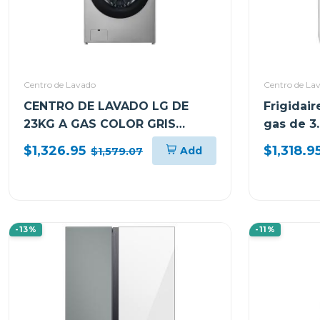
Centro de Lavado
Centro de La
CENTRO DE LAVADO LG DE
Frigidair
23KG A GAS COLOR GRIS
gas de 3.
WM23VFXS6/DF74VFXS6B
5.6cuft (
$1,326.95
$1,318.9
Add
$1,579.07
-13%
-11%