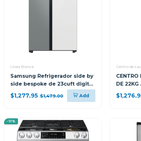
Línea Blanca
Centro de La
Samsung Refrigerador side by
CENTRO 
side bespoke de 23cuft digital
DE 22KG
inverter rs23cb700a7g
BLANCO
$1,277.95
$1,276.9
Add
$1,479.00
WF22C64
-11%