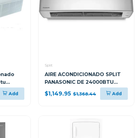
Split
onado
AIRE ACONDICIONADO SPLIT
tu
PANASONIC DE 24000BTU
SEER22 SERIE SU
$1,149.95
Add
Add
$1,368.44
CSCUSU24BKV2