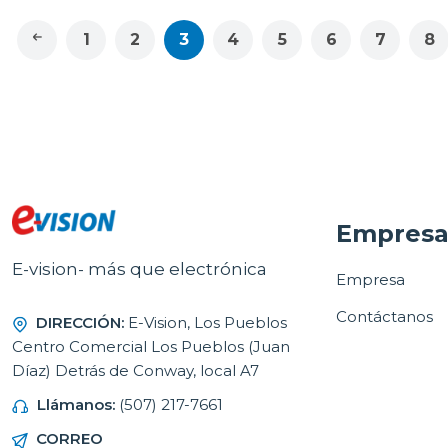
1
2
3
4
5
6
7
8
Empres
E-vision- más que electrónica
Empresa
Contáctanos
DIRECCIÓN:
E-Vision, Los Pueblos
Centro Comercial Los Pueblos (Juan
Díaz) Detrás de Conway, local A7
Llámanos:
(507) 217-7661
CORREO