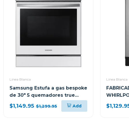
Línea Blanca
Línea Blanca
Samsung Estufa a gas bespoke
FABRICA
de 30" 5 quemadores true
WHIRLP
convection nx60bb851512
CLEAR IC
$1,149.95
$1,129.9
Add
$1,299.95
(ICEMAK