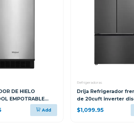
Refrigeradoras
DOR DE HIELO
Drija Refrigerador fr
OOL EMPOTRABLE
de 20cuft inverter di
E WUI75X15
acero black
5
$1,099.95
Add
ER)