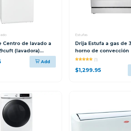
vado
Estufas
e Centro de lavado a
Drija Estufa a gas de 
9cuft (lavadora)
horno de convección
secadora) flcg7522
(1)
5
Add
$1,299.95