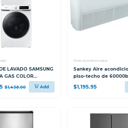
vado
Aires acondicionados
DE LAVADO SAMSUNG
Sankey Aire acondici
 A GAS COLOR
piso-techo de 60000b
ek60r410
5
$1,195.95
Add
$1,438.00
00/DV22C6370