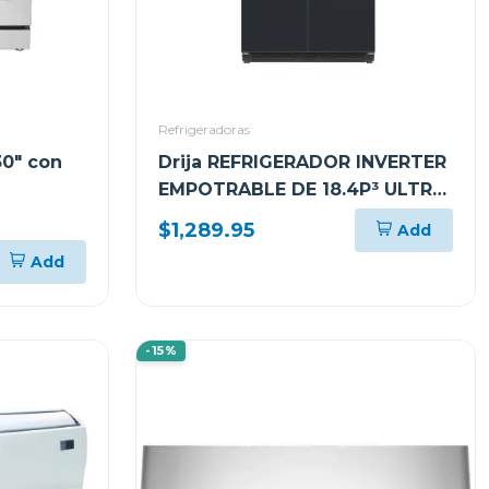
Refrigeradoras
30" con
Drija REFRIGERADOR INVERTER
EMPOTRABLE DE 18.4P³ ULTRA
FAST COOLING ACERO NEGRO
$1,289.95
Add
MATE 18CD4P
Add
-15%