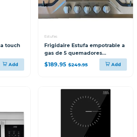
Estufas
sa touch
Frigidaire Estufa empotrable a
gas de 5 quemadores
ftgc3050
$189.95
Add
Add
$249.95