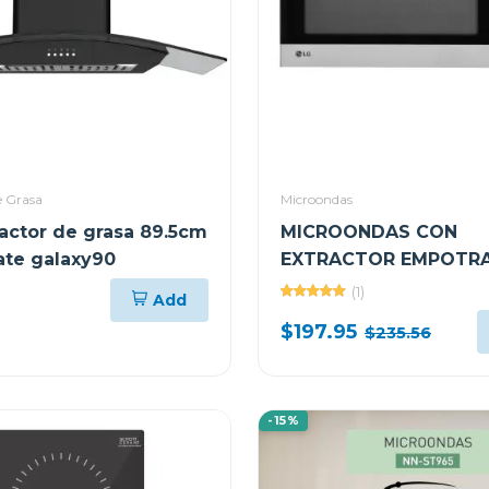
e Grasa
Microondas
ractor de grasa 89.5cm
MICROONDAS CON
te galaxy90
EXTRACTOR EMPOTRA
DE 1.7 CUFT EASY CL
(1)
Add
LMV1764ST
$197.95
$235.56
-15%