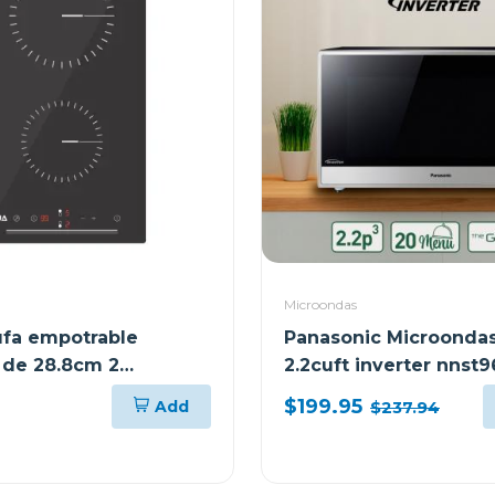
Microondas
tufa empotrable
Panasonic Microonda
a de 28.8cm 2
2.2cuft inverter nnst9
es control tactil
$199.95
Add
$237.94