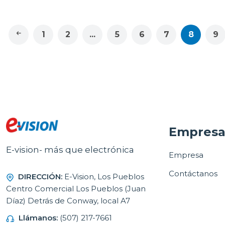
1
2
...
5
6
7
8
9
Empres
E-vision- más que electrónica
Empresa
Contáctanos
DIRECCIÓN:
E-Vision, Los Pueblos
Centro Comercial Los Pueblos (Juan
Díaz) Detrás de Conway, local A7
Llámanos:
(507) 217-7661