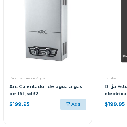
Calentadores de Agua
Estufas
Arc Calentador de agua a gas
Drija Es
de 16l jsd32
electric
quemador
$199.95
$199.95
Add
berlin