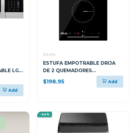
Estufas
ESTUFA EMPOTRABLE DRIJA
BLE LG
DE 2 QUEMADORES
EAN
ELÉCTRICOS ALEMANIA30
$198.95
Add
Add
-44%