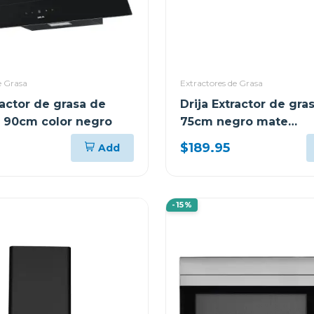
e Grasa
Extractores de Grasa
ractor de grasa de
Drija Extractor de gra
 90cm color negro
75cm negro mate
prismatouch76
$189.95
Add
-15%