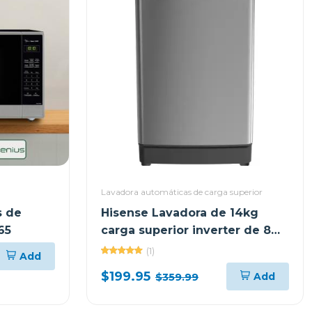
Lavadora automáticas de carga superior
s de
Hisense Lavadora de 14kg
65
carga superior inverter de 8
ciclos wt5k1423
(1)
Add
$199.95
Add
$359.99