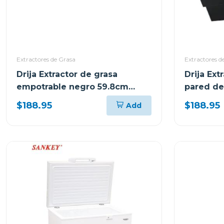
Extractores de Grasa
Extractores d
Drija Extractor de grasa
Drija Ext
empotrable negro 59.8cm
pared de
sottile60
$188.95
$188.95
Add