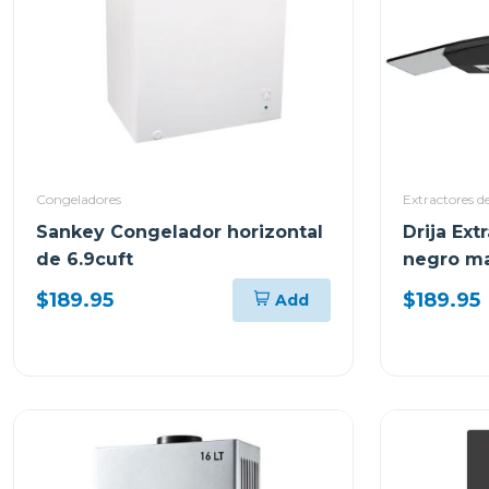
Congeladores
Extractores d
Sankey Congelador horizontal
Drija Ext
de 6.9cuft
negro ma
$189.95
$189.95
Add