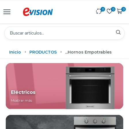
0
0
0
Inicio
PRODUCTOS
...
Hornos Empotrables
Eléctricos
Mostrar más