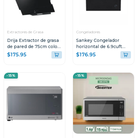
Extractores de Grasa
Congeladores
Drija Extractor de grasa
Sankey Congelador
de pared de 75cm color
horizontal de 6.9cuft
negro
color negro rfc791
$175.95
$176.95
-15%
-15%