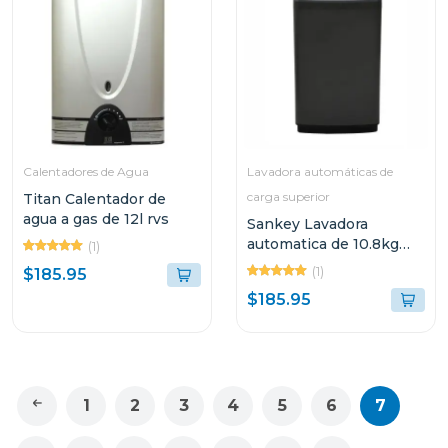
Calentadores de Agua
Lavadora automáticas de
carga superior
Titan Calentador de
agua a gas de 12l rvs
Sankey Lavadora
automatica de 10.8kg
(1)
wma1090
(1)
$185.95
$185.95
1
2
3
4
5
6
7