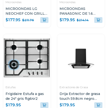
Microondas
Microondas
MICROONDAS LG
MICROONDAS
NEOCHEF CON GRILL
PANASONIC DE 1.6
DE 1.5p³ DE 1200W
CUFT INVERTER
$177.95
$179.95
$211.76
$214.14
MH1596CIR
COLOR GRIS
NNST76LSRPH
Estufas
Extractores de Grasa
Frigidaire Estufa a gas
Drija Extractor de grasa
de 24" gris ftg64r2
touch 59.8cm negro
mate prismatouch60
$179.95
$179.95