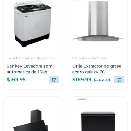
Lavadoras semi automáticas
Extractores de Grasa
Sankey Lavadora semi-
Drija Extractor de grasa
automatica de 13kg
acero galaxy 76
wm1320
$169.99
$169.95
$202.29