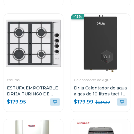
-15%
Estufas
Calentadores de Agua
ESTUFA EMPOTRABLE
Drija Calentador de agua
DRIJA TURIN60 DE
a gas de 10 litros tactil
60CM CON 4
clt10l
$179.99
$179.95
$214.19
QUEMADORES