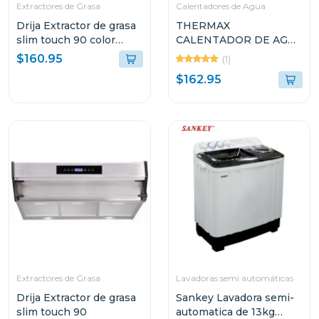
Extractores de Grasa
Calentadores de Agua
Drija Extractor de grasa
THERMAX
slim touch 90 color
CALENTADOR DE AGUA
negro
A GAS DE 10L JSD20
$160.95
(1)
$162.95
Extractores de Grasa
Lavadoras semi automáticas
Drija Extractor de grasa
Sankey Lavadora semi-
slim touch 90
automatica de 13kg