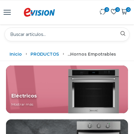
0
0
0
Inicio
PRODUCTOS
...
Hornos Empotrables
Eléctricos
Mostrar más