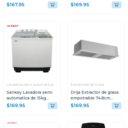
wm1320
$167.95
$169.95
Lavadoras semi automáticas
Extractores de Grasa
Sankey Lavadora semi
Drija Extractor de grasa
automatica de 15kg
empotrable 74.8cm
blanca wm1576
acero inoxidable filtro
$169.95
$169.95
de acero y de carbón
invisible76