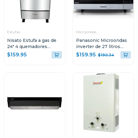
Estufas
Microondas
Nisato Estufa a gas de
Panasonic Microondas
24" 4 quemadores
inverter de 27 litros
ne2464
nnsf564
$159.95
$159.95
$190.34