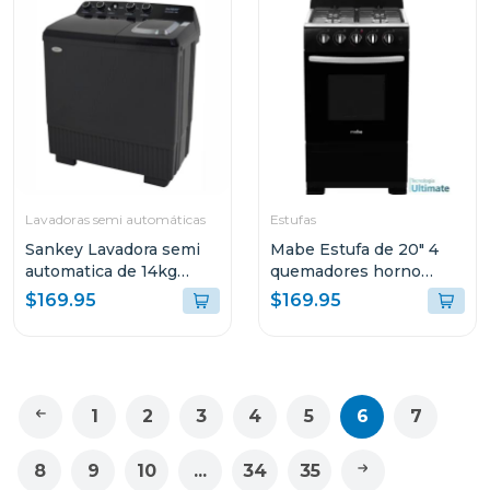
Lavadoras semi automáticas
Estufas
Sankey Lavadora semi
Mabe Estufa de 20" 4
automatica de 14kg
quemadores horno
negro wm1415
multifuncional ema5105
$169.95
$169.95
1
2
3
4
5
6
7
8
9
10
...
34
35