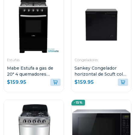
Estufas
Congeladores
Mabe Estufa a gas de
Sankey Congelador
20" 4 quemadores
horizontal de 5cuft color
ema5105s
negro rfc591
$159.95
$159.95
-15%