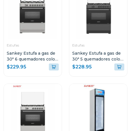
Estufas
Estufas
Sankey Estufa a gas de
Sankey Estufa a gas de
30" 6 quemadores color
30" 5 quemadores color
gris berta
negro berta
$229.95
$228.95