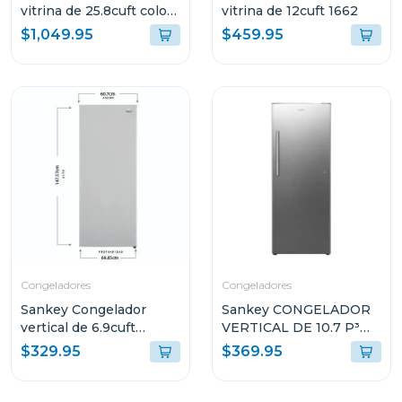
vitrina de 25.8cuft color
vitrina de 12cuft 1662
negra rfd3563
$1,049.95
$459.95
Congeladores
Congeladores
Sankey Congelador
Sankey CONGELADOR
vertical de 6.9cuft
VERTICAL DE 10.7 P³
rfc706
RFC1301
$329.95
$369.95