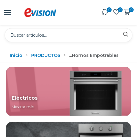
0
0
0
Inicio
PRODUCTOS
...
Hornos Empotrables
Eléctricos
Mostrar más