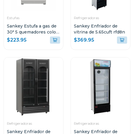
Estufas
Refrigeradoras
Sankey Estufa a gas de
Sankey Enfriador de
30" 5 quemadores color
vitrina de 5.65cuft rfd8n
gris berta
$223.95
$369.95
Refrigeradoras
Refrigeradoras
Sankey Enfriador de
Sankey Enfriador de