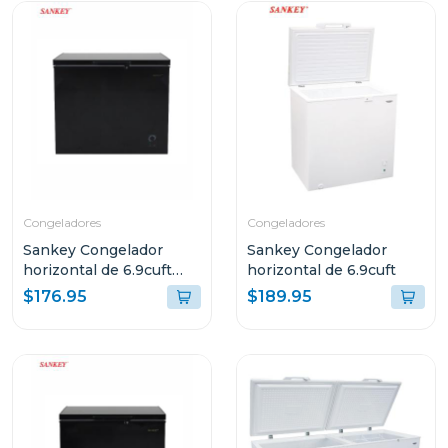
Congeladores
Congeladores
Sankey Congelador
Sankey Congelador
horizontal de 6.9cuft
horizontal de 6.9cuft
color negro rfc791
$176.95
$189.95