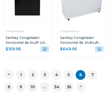
Congeladores
Congeladores
Sankey Congelador
Sankey Congelador
horizontal de 5cuft color
horizontal de 24.8cuft
negro rfc591
(aprox) 2871
$159.95
$649.95
1
2
3
4
5
6
7
8
9
10
...
34
35