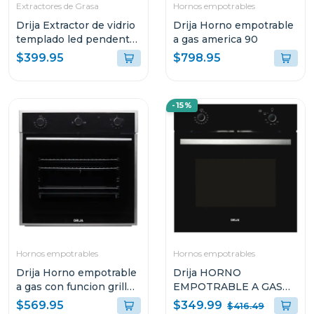
Extractores de Grasa
Hornos empotrables
Drija Extractor de vidrio
Drija Horno empotrable
templado led pendente
a gas america 90
90
$399.95
$798.95
-15%
Hornos empotrables
Hornos empotrables
Drija Horno empotrable
Drija HORNO
a gas con funcion grill
EMPOTRABLE A GAS
europa 60
DE 60CM OCEANIA 60
$349.99
$569.95
$416.49