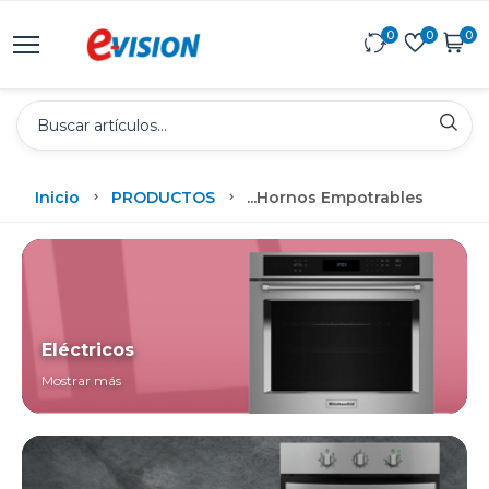
0
0
0
Inicio
PRODUCTOS
...
Hornos Empotrables
Eléctricos
Mostrar más