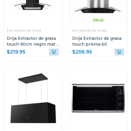
Extractores de Grasa
Extractores de Grasa
Drija Extractor de grasa
Drija Extractor de grasa
touch 90cm negro mate
touch prisma 60
prismatouch90
$219.95
$206.95