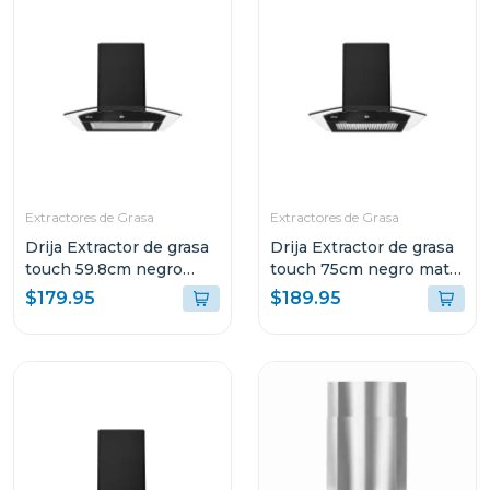
Extractores de Grasa
Extractores de Grasa
Drija Extractor de grasa
Drija Extractor de grasa
touch 59.8cm negro
touch 75cm negro mate
mate prismatouch60
prismatouch76
$179.95
$189.95