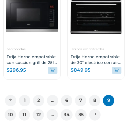
Microondas
Hornos empotrables
Drija Horno empotrable
Drija Horno empotrable
con coccion grill de 25l
de 30" electrico con air
sorrento 25l
fry pacific 76
$296.95
$849.95
1
2
...
6
7
8
9
10
11
12
...
34
35