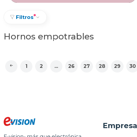
Filtros
Hornos empotrables
1
2
...
26
27
28
29
30
Empres
E-vision- más que electrónica