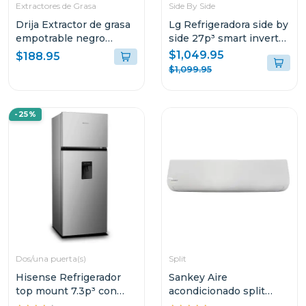
Extractores de Grasa
Side By Side
Drija Extractor de grasa
Lg Refrigeradora side by
empotrable negro
side 27p³ smart inverter
59.8cm sottile60
negro matte
$1,049.95
$188.95
$1,099.95
-25%
Dos/una puerta(s)
Split
Hisense Refrigerador
Sankey Aire
top mount 7.3p³ con
acondicionado split
dispensador de agua
inverter de 36000 btu