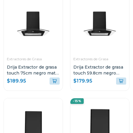
Extractores de Grasa
Extractores de Grasa
Drija Extractor de grasa
Drija Extractor de grasa
touch 75cm negro mate
touch 59.8cm negro
prismatouch76
mate prismatouch60
$189.95
$179.95
-15%