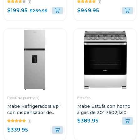
(1)
(1)
rt80d6
seer 18 wi-fi
$199.95
$949.95
$269.99
Dos/una puerta(s)
Estufas
Mabe Refrigeradora 8p³
Mabe Estufa con horno
con dispensador de
a gas de 30" 7602jss0
agua rmd277
$389.95
(1)
$339.95