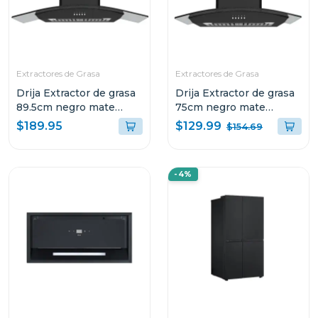
Extractores de Grasa
Extractores de Grasa
Drija Extractor de grasa
Drija Extractor de grasa
89.5cm negro mate
75cm negro mate
galaxy90
galaxy76
$129.99
$189.95
$154.69
-4%