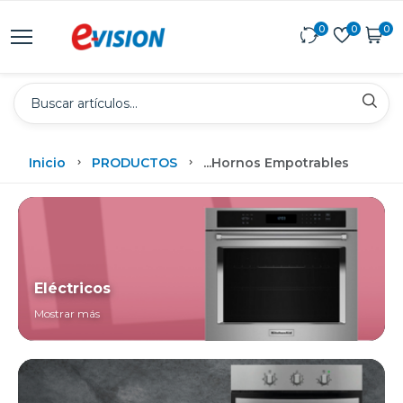
0
0
0
Inicio
PRODUCTOS
...
Hornos Empotrables
Eléctricos
Mostrar más