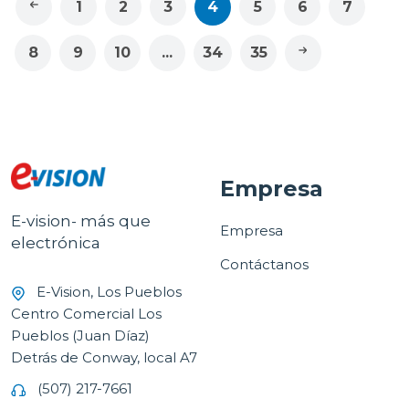
1
2
3
4
5
6
7
8
9
10
...
34
35
Empresa
E-vision- más que
Empresa
electrónica
Contáctanos
E-Vision, Los Pueblos
Centro Comercial Los
Pueblos (Juan Díaz)
Detrás de Conway, local A7
(507) 217-7661