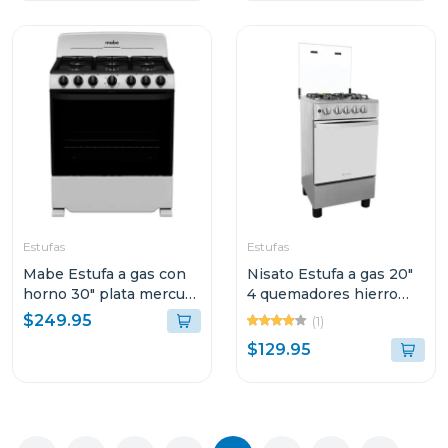
Estufas
Estufas
Mabe Estufa a gas con
Nisato Estufa a gas 20"
horno 30" plata mercury
4 quemadores hierro
7622baps2
fundido ne2064
$249.95
(1)
$129.95