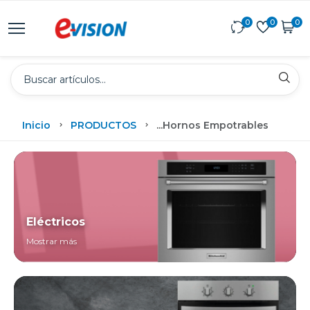
0
0
0
Inicio
PRODUCTOS
...
Hornos Empotrables
Eléctricos
Mostrar más