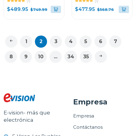
(1)
(1)
agua RS19N6AS
DIAGNOSIS
$489.95
$477.95
$749.99
$568.76
1
2
3
4
5
6
7
8
9
10
...
34
35
Empresa
E-vision- más que
Empresa
electrónica
Contáctanos