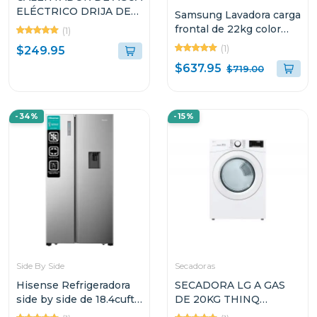
ELÉCTRICO DRIJA DE
Samsung Lavadora carga
13.4L INVERTER
frontal de 22kg color
(1)
CLTE9K
blanco wf22c6400aw
(1)
$249.95
$637.95
$719.00
-34%
-15%
Side By Side
Secadoras
Hisense Refrigeradora
SECADORA LG A GAS
side by side de 18.4cuft
DE 20KG THINQ
con dispensador de
DF20WV2W SMART