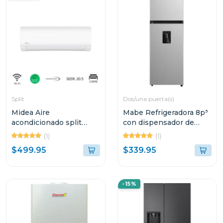
Split
Dos/una puerta(s)
Midea Aire
Mabe Refrigeradora 8p³
acondicionado split
con dispensador de
inverter de 22000btu
agua rmd277
(1)
(1)
alta eficiencia 24cfn8ce
$499.95
$339.95
-15%