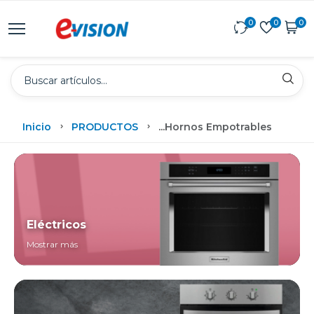
0
0
0
Inicio
PRODUCTOS
...
Hornos Empotrables
Eléctricos
Mostrar más