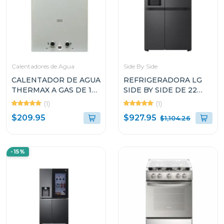
Calentadores de Agua
Side By Side
CALENTADOR DE AGUA
REFRIGERADORA LG
THERMAX A GAS DE 14L
SIDE BY SIDE DE 22
JSD28
CUFT COLOR NEGRO
(1)
(1)
SMART INVERTER
$927.95
$209.95
$1,104.26
VS25LQIK
-15%