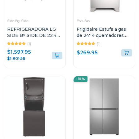
Side By Side
Estufas
REFRIGERADORA LG
Frigidaire Estufa a gas
SIDE BY SIDE DE 22.4P³
de 24" 4 quemadores
INSTAVIEW DOOR IN
horno multifuncion
(1)
(1)
DOOR CRAFT ICE
fkgn24c3
$1,597.95
$269.95
VS25XHWCB
$1,901.56
-15%