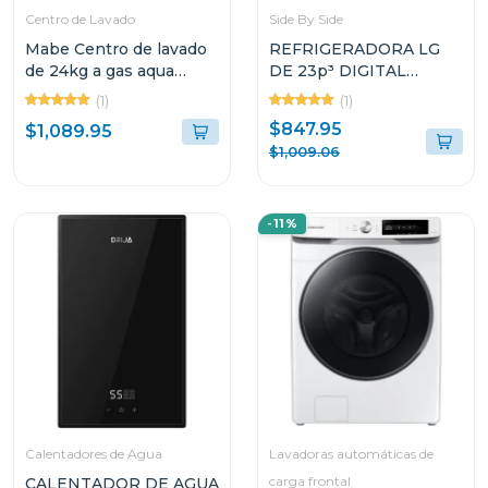
Centro de Lavado
Side By Side
Mabe Centro de lavado
REFRIGERADORA LG
de 24kg a gas aqua
DE 23p³ DIGITAL
energy color gris
INVERTER SIDE BY
(1)
(1)
mcl2440
SIDE VS25BJNK
$847.95
$1,089.95
$1,009.06
-11%
Calentadores de Agua
Lavadoras automáticas de
carga frontal
CALENTADOR DE AGUA