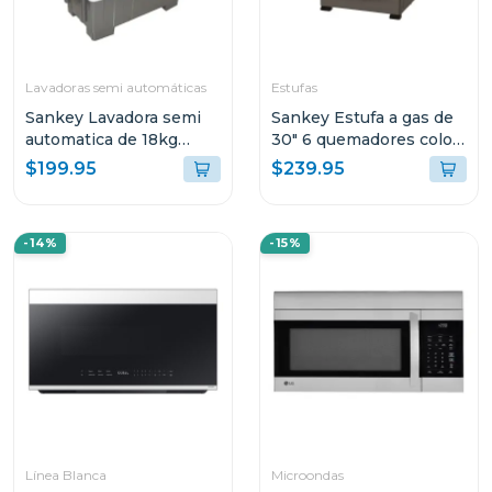
Lavadoras semi automáticas
Estufas
Sankey Lavadora semi
Sankey Estufa a gas de
automatica de 18kg
30" 6 quemadores color
blanca wm1867
negra
$199.95
$239.95
-14%
-15%
Línea Blanca
Microondas