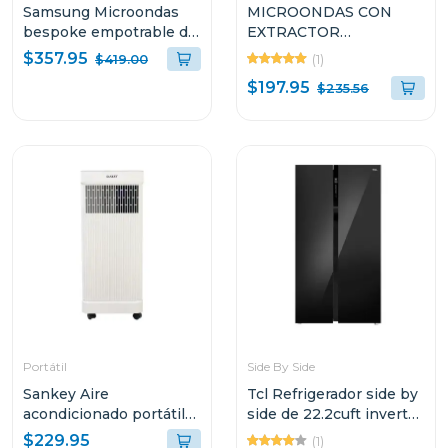
Samsung Microondas
MICROONDAS CON
bespoke empotrable de
EXTRACTOR
2.1cuft con auto
EMPOTRABLE LG DE
$357.95
(1)
$419.00
dimming glass
1.7 CUFT EASY CLEAN
$197.95
$235.56
LMV1764ST
Portátil
Side By Side
Sankey Aire
Tcl Refrigerador side by
acondicionado portátil
side de 22.2cuft inverter
de 8500btu r32 blanco
negro cristal p650
$229.95
(1)