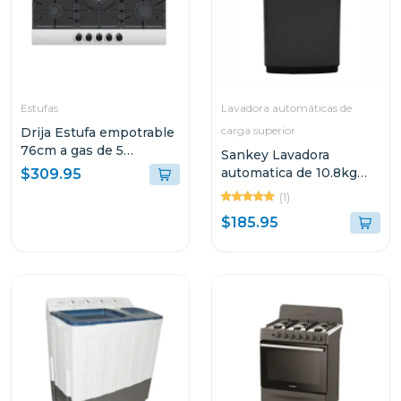
Estufas
Lavadora automáticas de
carga superior
Drija Estufa empotrable
76cm a gas de 5
Sankey Lavadora
quemadores ferrara 76
automatica de 10.8kg
$309.95
wma1090
(1)
$185.95