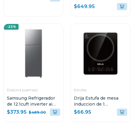
$649.95
-23%
Dos/una puerta(s)
Estufas
Samsung Refrigerador
Drija Estufa de mesa
de 12.1cuft inverter ai
induccion de 1
energy mode
quemador vitroceramica
$373.95
$66.95
$489.00
rt35dg5124s9
munich