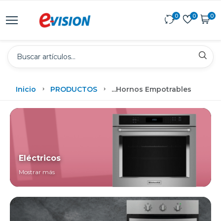
0
0
0
Inicio
PRODUCTOS
...
Hornos Empotrables
Eléctricos
Mostrar más