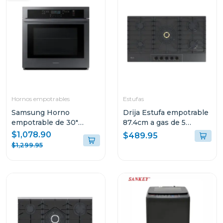
Hornos empotrables
Estufas
Samsung Horno
Drija Estufa empotrable
empotrable de 30"
87.4cm a gas de 5
electrico wi-fi resistente
quemadores italia
$1,078.90
$489.95
a huellas nv51t5511sg
$1,299.95