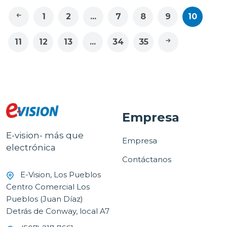
1
2
...
7
8
9
10
11
12
13
...
34
35
Empresa
E-vision- más que
Empresa
electrónica
Contáctanos
E-Vision, Los Pueblos
Centro Comercial Los
Pueblos (Juan Díaz)
Detrás de Conway, local A7