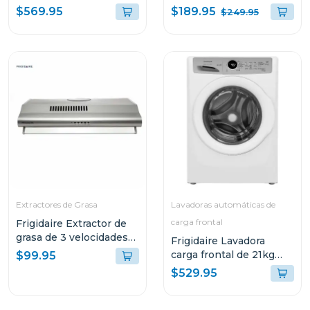
ffc18w3
quemadores ftgc3050
$189.95
$569.95
$249.95
Extractores de Grasa
Lavadoras automáticas de
carga frontal
Frigidaire Extractor de
grasa de 3 velocidades
Frigidaire Lavadora
fjse249t
carga frontal de 21kg
$99.95
color blanco fwfx22d4
$529.95