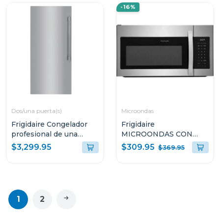
-16%
Dos/una puerta(s)
Microondas
Frigidaire Congelador
Frigidaire
profesional de una
MICROONDAS CON
puerta de 18.9cuft
EXTRACTOR DE 1.8P³
$309.95
$3,299.95
$369.95
fpfu19f8
1000W S1846BS
1
2