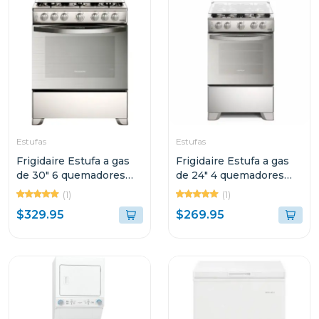
Estufas
Estufas
Frigidaire Estufa a gas
Frigidaire Estufa a gas
de 30" 6 quemadores
de 24" 4 quemadores
vapor brake con tapa de
horno multifuncion
(1)
(1)
vidrio
fkgn24c3
$329.95
$269.95