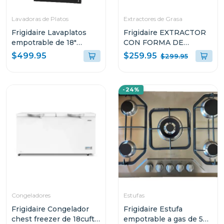
Lavadoras de Platos
Extractores de Grasa
Frigidaire Lavaplatos
Frigidaire EXTRACTOR
empotrable de 18"
CON FORMA DE
ffbd1831
CAMPANA DE 36" PARA
$259.95
$499.95
$299.95
PARED L904EXI
-24%
Congeladores
Estufas
Frigidaire Congelador
Frigidaire Estufa
chest freezer de 18cuft
empotrable a gas de 5