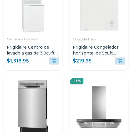
Centro de Lavado
Congeladores
Frigidaire Centro de
Frigidaire Congelador
lavado a gas de 3.9cuft
horizontal de 5cuft
(lavadora) 5.6cuft
ffcs0522
$1,318.95
$219.95
(secadora) flcg7522
-13%