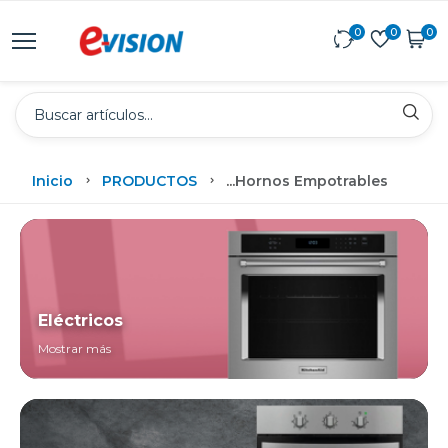
0
0
0
Inicio
PRODUCTOS
...
Hornos Empotrables
Eléctricos
Mostrar más