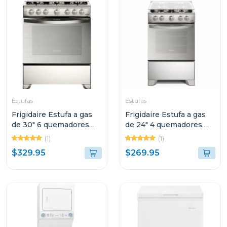
Estufas
Estufas
Frigidaire Estufa a gas
Frigidaire Estufa a gas
de 30" 6 quemadores
de 24" 4 quemadores
vapor brake con tapa de
horno multifuncion
(1)
(1)
vidrio
fkgn24c3
$329.95
$269.95