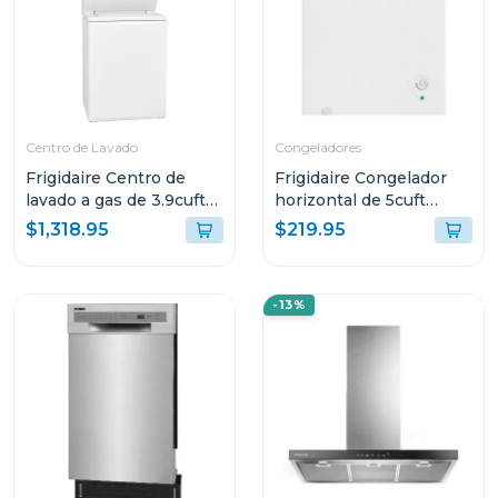
Centro de Lavado
Congeladores
Frigidaire Centro de
Frigidaire Congelador
lavado a gas de 3.9cuft
horizontal de 5cuft
(lavadora) 5.6cuft
ffcs0522
$1,318.95
$219.95
(secadora) flcg7522
-13%