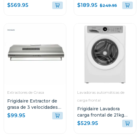
ffc18w3
quemadores ftgc3050
$189.95
$569.95
$249.95
Extractores de Grasa
Lavadoras automáticas de
carga frontal
Frigidaire Extractor de
grasa de 3 velocidades
Frigidaire Lavadora
fjse249t
carga frontal de 21kg
$99.95
color blanco fwfx22d4
$529.95