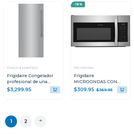
-16%
Dos/una puerta(s)
Microondas
Frigidaire Congelador
Frigidaire
profesional de una
MICROONDAS CON
puerta de 18.9cuft
EXTRACTOR DE 1.8P³
$309.95
$3,299.95
$369.95
fpfu19f8
1000W S1846BS
1
2