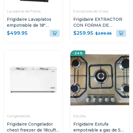
Lavadoras de Platos
Extractores de Grasa
Frigidaire Lavaplatos
Frigidaire EXTRACTOR
empotrable de 18"
CON FORMA DE
ffbd1831
CAMPANA DE 36" PARA
$259.95
$499.95
$299.95
PARED L904EXI
-24%
Congeladores
Estufas
Frigidaire Congelador
Frigidaire Estufa
chest freezer de 18cuft
empotrable a gas de 5