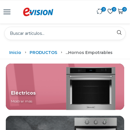
0
0
0
Inicio
PRODUCTOS
...
Hornos Empotrables
Eléctricos
Mostrar más