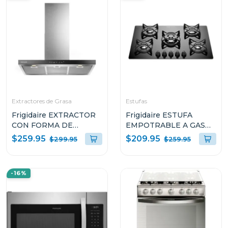
Extractores de Grasa
Estufas
Frigidaire EXTRACTOR
Frigidaire ESTUFA
CON FORMA DE
EMPOTRABLE A GAS
CAMPANA DE 36" PARA
DE 30" CON 5
$259.95
$209.95
$299.95
$259.95
PARED L904EXI
QUEMADORES
GC3050VB
-16%