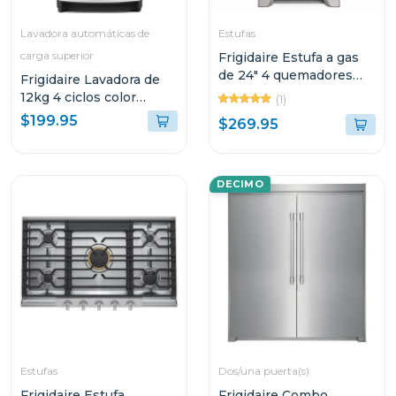
Lavadora automáticas de
Estufas
carga superior
Frigidaire Estufa a gas
de 24" 4 quemadores
Frigidaire Lavadora de
horno multifuncion
12kg 4 ciclos color
(1)
fkgn24c3
blanca fwiw12f4
$199.95
$269.95
DECIMO
Estufas
Dos/una puerta(s)
Frigidaire Estufa
Frigidaire Combo