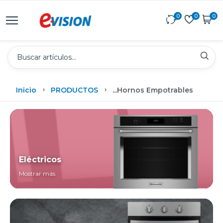
0
0
0
Inicio
PRODUCTOS
...
Hornos Empotrables
Eléctricos
Mostrar más