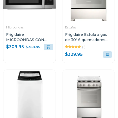
Microondas
Estufas
Frigidaire
Frigidaire Estufa a gas
MICROONDAS CON
de 30" 6 quemadores
EXTRACTOR DE 1.8P³
vapor brake con tapa de
$309.95
(1)
$369.95
1000W S1846BS
vidrio
$329.95