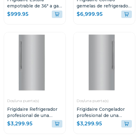
empotrable de 36" a gas
gemelas de refrigerador
professional pccg3680
y congelador con trim
$999.95
$6,999.95
kit FPRU19/FPFU19
Dos/una puerta(s)
Dos/una puerta(s)
Frigidaire Refrigerador
Frigidaire Congelador
profesional de una
profesional de una
puerta de 18.9cuft
puerta de 18.9cuft
$3,299.95
$3,299.95
fpru19f8
fpfu19f8