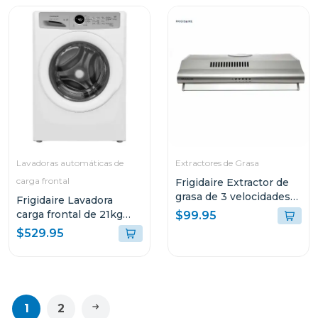
Lavadoras automáticas de
Extractores de Grasa
carga frontal
Frigidaire Extractor de
grasa de 3 velocidades
Frigidaire Lavadora
fjse249t
carga frontal de 21kg
$99.95
color blanco fwfx22d4
$529.95
1
2