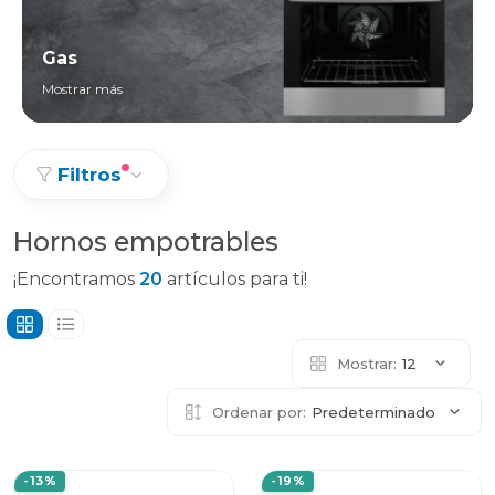
Gas
Mostrar más
Filtros
Hornos empotrables
¡Encontramos
20
artículos para ti!
Mostrar:
12
Ordenar por:
Predeterminado
-13%
-19%