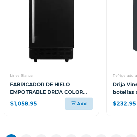
Línea Blanca
Refrigeradora
FABRICADOR DE HIELO
Drija Vin
EMPOTRABLE DRIJA COLOR
botellas 
NEGRO FH36BLACK
temprani
$1,058.95
$232.95
Add