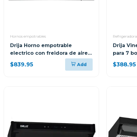
Hornos empotrables
Refrigeradora
Drija Horno empotrable
Drija Vi
electrico con freidora de aire
para 7 b
de 105l america90
$839.95
$388.95
Add