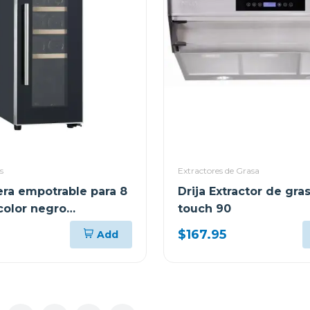
s
Extractores de Grasa
era empotrable para 8
Drija Extractor de gra
color negro
touch 90
llo
$167.95
Add