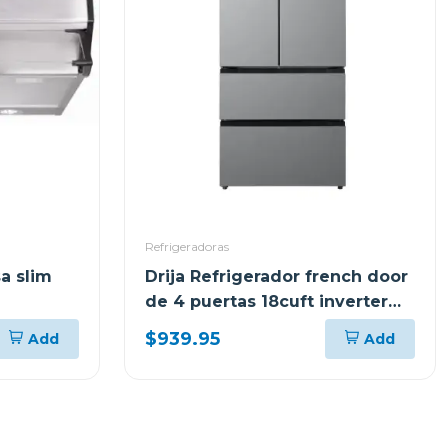
Refrigeradoras
sa slim
Drija Refrigerador french door
de 4 puertas 18cuft inverter
color acero
$939.95
Add
Add