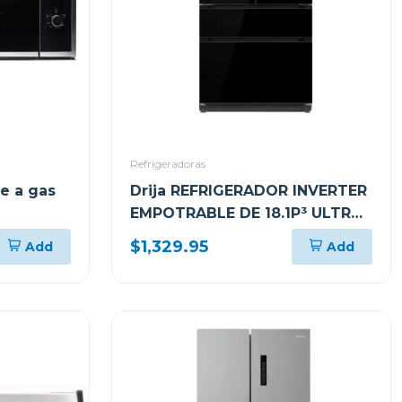
Refrigeradoras
e a gas
Drija REFRIGERADOR INVERTER
EMPOTRABLE DE 18.1P³ ULTRA
FAST COOLING GLASS NEGRO
$1,329.95
Add
Add
18FD4P