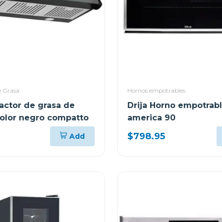
e Grasa
Hornos empotrables
ractor de grasa de
Drija Horno empotrabl
olor negro compatto
america 90
$798.95
Add