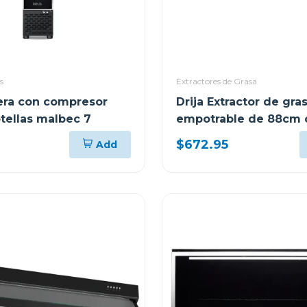
s
Extractores de Grasa
nera con compresor
Drija Extractor de gra
otellas malbec 7
empotrable de 88cm 
acero
$672.95
Add