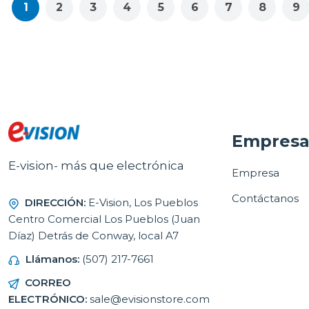
1
2
3
4
5
6
7
8
9
Empres
E-vision- más que electrónica
Empresa
Contáctanos
DIRECCIÓN:
E-Vision, Los Pueblos
Centro Comercial Los Pueblos (Juan
Díaz) Detrás de Conway, local A7
Llámanos:
(507) 217-7661
CORREO
ELECTRÓNICO:
sale@evisionstore.com