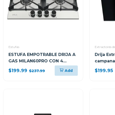
Estufas
Extractores d
ESTUFA EMPOTRABLE DRIJA A
Drija Ext
GAS MILAN60PRO CON 4
campana 
QUEMADORES
$199.99
$199.95
Add
$237.99