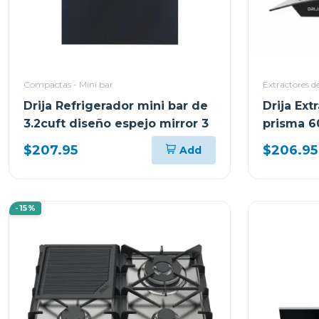
Compactas - Mini bar
Extractores d
Drija Refrigerador mini bar de
Drija Ext
3.2cuft diseño espejo mirror 3
prisma 6
$207.95
$206.95
Add
-15%