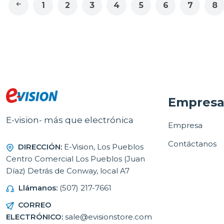
1
2
3
4
5
6
7
8
Empres
E-vision- más que electrónica
Empresa
Contáctanos
DIRECCIÓN:
E-Vision, Los Pueblos
Centro Comercial Los Pueblos (Juan
Díaz) Detrás de Conway, local A7
Llámanos:
(507) 217-7661
CORREO
ELECTRÓNICO:
sale@evisionstore.com