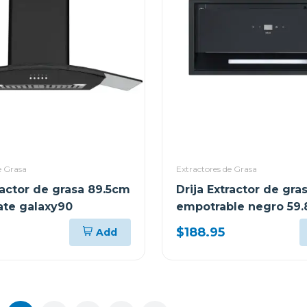
e Grasa
Extractores de Grasa
ractor de grasa 89.5cm
Drija Extractor de gra
te galaxy90
empotrable negro 59
sottile60
$188.95
Add