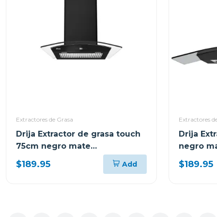
Extractores de Grasa
Extractores d
Drija Extractor de grasa touch
Drija Ext
75cm negro mate
negro ma
prismatouch76
$189.95
$189.95
Add