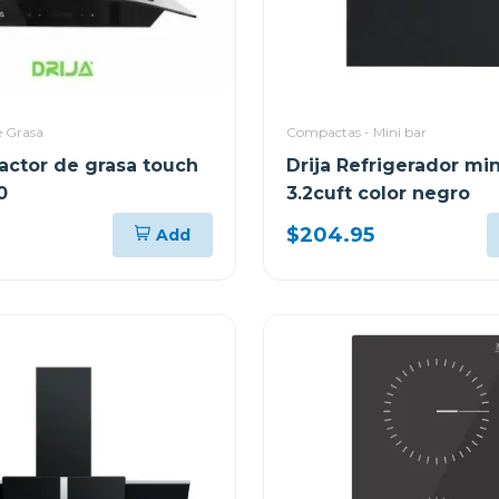
e Grasa
Compactas - Mini bar
ractor de grasa touch
Drija Refrigerador min
0
3.2cuft color negro
$204.95
Add