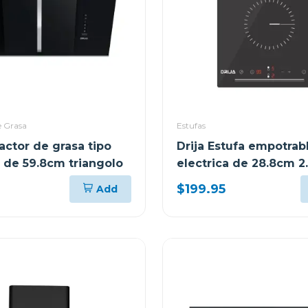
e Grasa
Estufas
ractor de grasa tipo
Drija Estufa empotrab
de 59.8cm triangolo
electrica de 28.8cm 2
quemadores control ta
$199.95
Add
berlin