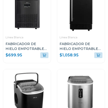
Línea Blanca
Línea Blanca
FABRICADOR DE
FABRICADOR DE
HIELO EMPOTRABLE
HIELO EMPOTRABLE
DRIJA COLOR NEGRO
DRIJA COLOR NEGRO
$699.95
$1,058.95
FH45BLACK
FH36BLACK
(ICEMAKER)