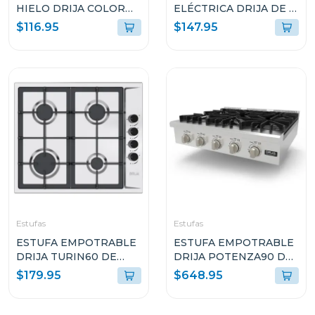
HIELO DRIJA COLOR
ELÉCTRICA DRIJA DE 2
ACAERO FH12INOX
QUEMADORES BARI30
$116.95
$147.95
Estufas
Estufas
ESTUFA EMPOTRABLE
ESTUFA EMPOTRABLE
DRIJA TURIN60 DE
DRIJA POTENZA90 DE
60CM CON 4
90CM CON 5
$179.95
$648.95
QUEMADORES
QUEMADORES