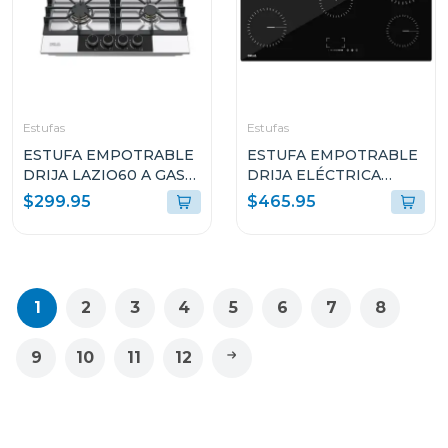
Estufas
Estufas
ESTUFA EMPOTRABLE
ESTUFA EMPOTRABLE
DRIJA LAZIO60 A GAS
DRIJA ELÉCTRICA
DE 60CM CON 4
VITROCERÁMICA DE 5
$299.95
$465.95
QUEMADORES
QUEMADORES
ALEMANIA90
1
2
3
4
5
6
7
8
9
10
11
12