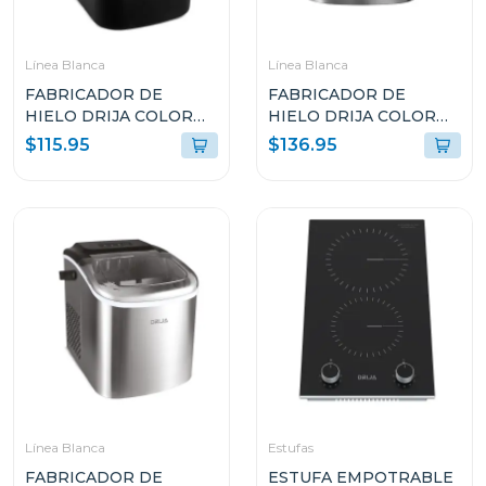
Línea Blanca
Línea Blanca
FABRICADOR DE
FABRICADOR DE
HIELO DRIJA COLOR
HIELO DRIJA COLOR
NEGRO FH12BLACK
ACERO FH18INOX
$115.95
$136.95
(ICEMAKER)
Línea Blanca
Estufas
FABRICADOR DE
ESTUFA EMPOTRABLE