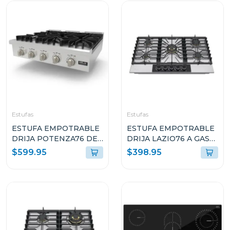
Estufas
Estufas
ESTUFA EMPOTRABLE
ESTUFA EMPOTRABLE
DRIJA POTENZA76 DE
DRIJA LAZIO76 A GAS
76CM CON 5
DE 76CM CON 5
$599.95
$398.95
QUEMADORES
QUEMADORES