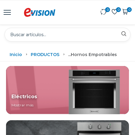
0
0
0
Inicio
PRODUCTOS
...
Hornos Empotrables
Eléctricos
Mostrar más