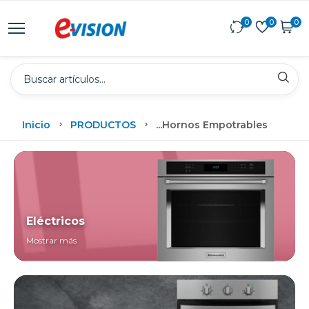
0
0
0
Inicio
PRODUCTOS
...
Hornos Empotrables
Eléctricos
Mostrar más