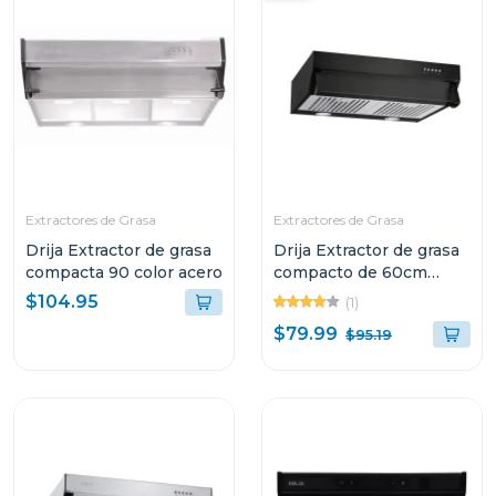
Extractores de Grasa
Extractores de Grasa
Drija Extractor de grasa
Drija Extractor de grasa
compacta 90 color acero
compacto de 60cm
color negro
$104.95
(1)
$79.99
$95.19