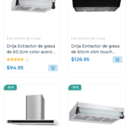
Extractores de Grasa
Extractores de Grasa
Drija Extractor de grasa
Drija Extractor de grasa
de 60.2cm color acero
de 60cm slim touch
compatto
color negro
$126.95
(1)
$94.95
-15%
-15%