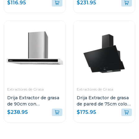
compatto
galaxy 90
$116.95
$231.95
Extractores de Grasa
Extractores de Grasa
Drija Extractor de grasa
Drija Extractor de grasa
de 90cm con
de pared de 75cm color
iluminacion led quadrato
negro
$238.95
$175.95
90