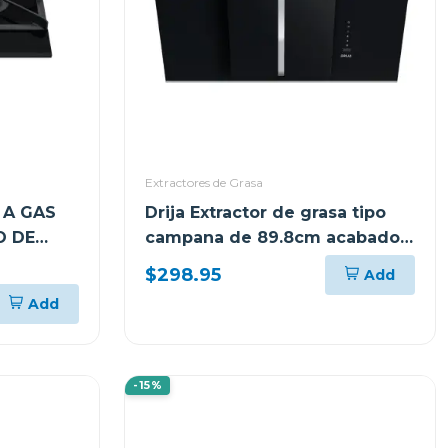
Extractores de Grasa
 A GAS
Drija Extractor de grasa tipo
O DE
campana de 89.8cm acabado
DORES
negro
$298.95
Add
Add
-15%