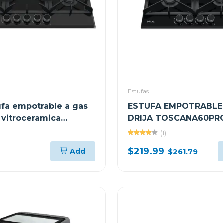
Estufas
tufa empotrable a gas
ESTUFA EMPOTRABLE
vitroceramica
DRIJA TOSCANA60PR
60CM CON 4 QUEMA
(1)
$219.99
Add
$261.79