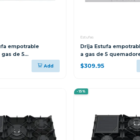
Estufas
tufa empotrable
Drija Estufa empotra
 gas de 5
a gas de 5 quemadore
es italia
76
$309.95
Add
-15%