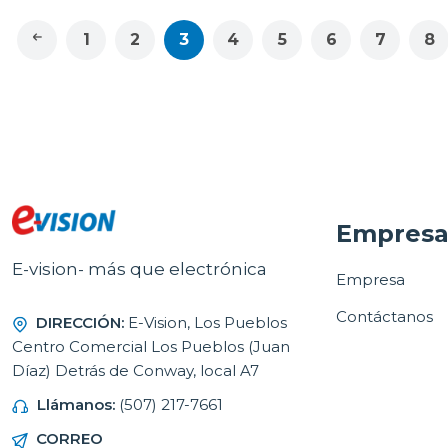
1
2
3
4
5
6
7
8
Empres
E-vision- más que electrónica
Empresa
Contáctanos
DIRECCIÓN:
E-Vision, Los Pueblos
Centro Comercial Los Pueblos (Juan
Díaz) Detrás de Conway, local A7
Llámanos:
(507) 217-7661
CORREO