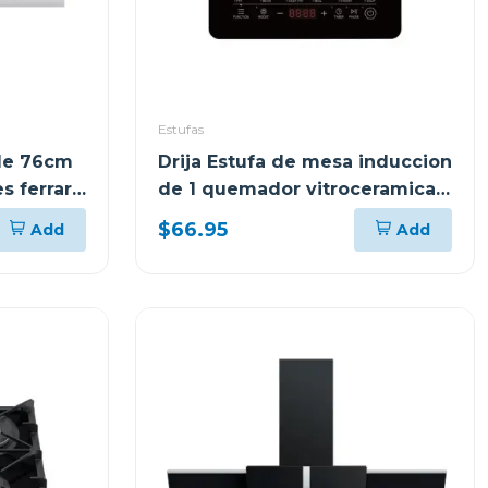
Estufas
ble 76cm
Drija Estufa de mesa induccion
s ferrara
de 1 quemador vitroceramica
munich
$66.95
Add
Add