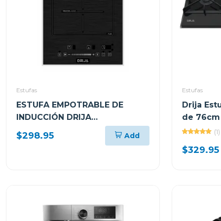
Estufas
Estufas
ESTUFA EMPOTRABLE DE
Drija Es
INDUCCIÓN DRIJA
de 76cm 
MUNICH30INDUKTION DE 30CM
toscana
(1)
$298.95
Add
CON 1 ZONA FLEX
$329.95