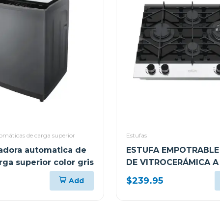
omáticas de carga superior
Estufas
vadora automatica de
ESTUFA EMPOTRABLE 
rga superior color gris
DE VITROCERÁMICA A
58.4CM CON 4 QUEM
$239.95
Add
FERRARA60 PRO