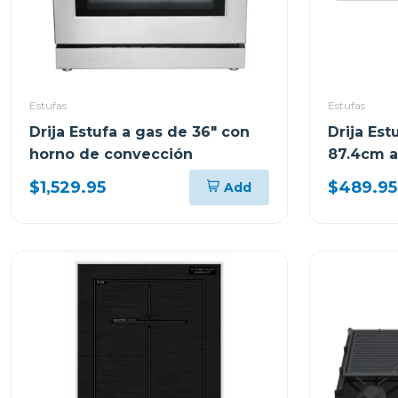
Estufas
Estufas
Drija Estufa a gas de 36" con
Drija Es
horno de convección
87.4cm a
quemador
$1,529.95
$489.95
Add