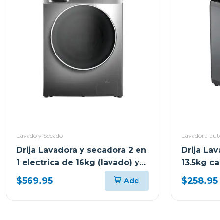
Lavado y Secado
Lavadora aut
Drija Lavadora y secadora 2 en
Drija La
1 electrica de 16kg (lavado) y
13.5kg ca
9kg (secado) inverter
$569.95
$258.95
Add