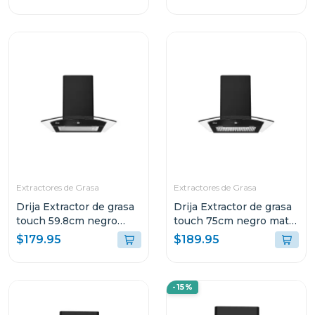
aluminio y de carbón
retractil60
Extractores de Grasa
Extractores de Grasa
Drija Extractor de grasa
Drija Extractor de grasa
touch 59.8cm negro
touch 75cm negro mate
mate prismatouch60
prismatouch76
$179.95
$189.95
-15%