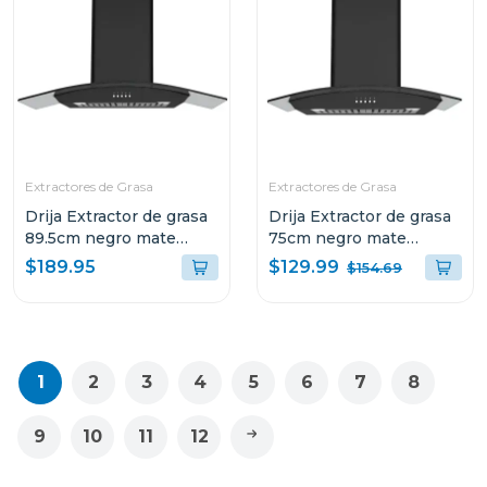
Extractores de Grasa
Extractores de Grasa
Drija Extractor de grasa
Drija Extractor de grasa
89.5cm negro mate
75cm negro mate
galaxy90
galaxy76
$129.99
$189.95
$154.69
1
2
3
4
5
6
7
8
9
10
11
12