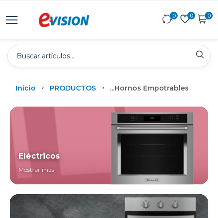
0
0
0
Inicio
PRODUCTOS
...
Hornos Empotrables
Eléctricos
Mostrar más