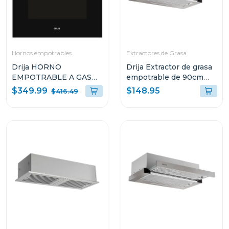
Hornos empotrables
Extractores de Grasa
Drija HORNO
Drija Extractor de grasa
EMPOTRABLE A GAS
empotrable de 90cm
DE 60CM OCEANIA 60
con filtro de acero
$349.99
$148.95
$416.49
BLACK GAS
aluminio y de carbón
retractil90