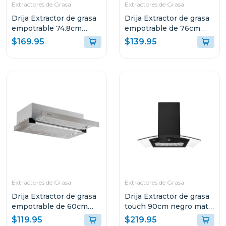
Extractores de Grasa
Extractores de Grasa
Drija Extractor de grasa
Drija Extractor de grasa
empotrable 74.8cm
empotrable de 76cm
acero inoxidable filtro
con filtro de acero
$169.95
$139.95
de acero y de carbón
aluminio y de carbón
invisible76
retractil76
Extractores de Grasa
Extractores de Grasa
Drija Extractor de grasa
Drija Extractor de grasa
empotrable de 60cm
touch 90cm negro mate
con filtro de acero
prismatouch90
$119.95
$219.95