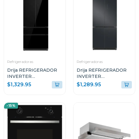
Refrigeradoras
Refrigeradoras
Drija REFRIGERADOR
Drija REFRIGERADOR
INVERTER
INVERTER
EMPOTRABLE DE
EMPOTRABLE DE
$1,329.95
$1,289.95
18.1P³ ULTRA FAST
18.4P³ ULTRA FAST
COOLING GLASS
COOLING ACERO
NEGRO 18FD4P
NEGRO MATE 18CD4P
-15%