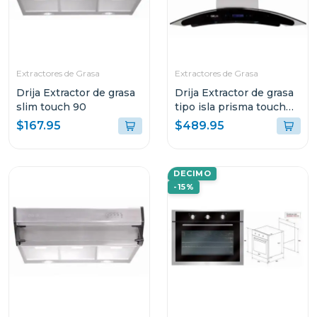
Extractores de Grasa
Extractores de Grasa
Drija Extractor de grasa
Drija Extractor de grasa
slim touch 90
tipo isla prisma touch
90
$167.95
$489.95
DECIMO
-15%