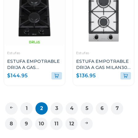
Estufas
Estufas
ESTUFA EMPOTRABLE
ESTUFA EMPOTRABLE
DRIJA A GAS
DRIJA A GAS MILAN30
TOSCANA30 DE 29.4CM
CON 2 QUEMADORES
$144.95
$136.95
CON 2 QUEMADORES
1
2
3
4
5
6
7
8
9
10
11
12