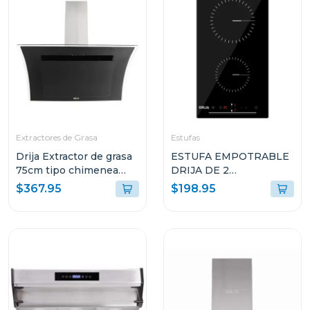
Extractores de Grasa
Estufas
Drija Extractor de grasa
ESTUFA EMPOTRABLE
75cm tipo chimenea
DRIJA DE 2
diamonds
QUEMADORES
$367.95
$198.95
ELÉCTRICOS
ALEMANIA30