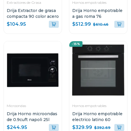
Extractores de Grasa
Hornos empotrables
Drija Extractor de grasa
Drija Horno empotrable
compacta 90 color acero
a gas roma 76
$512.99
$104.95
$610.46
-15%
Microondas
Hornos empotrables
Drija Horno microondas
Drija Horno empotrable
de 0.9cuft napoli 25l
electrico latino 60
$329.99
$244.95
$392.69