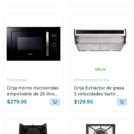
Microondas
Extractores de Grasa
Drija Horno microondas
Drija Extractor de grasa
empotrable de 25 litros
3 velocidades tactil
florencia
60cm slim touch
$279.95
$129.95