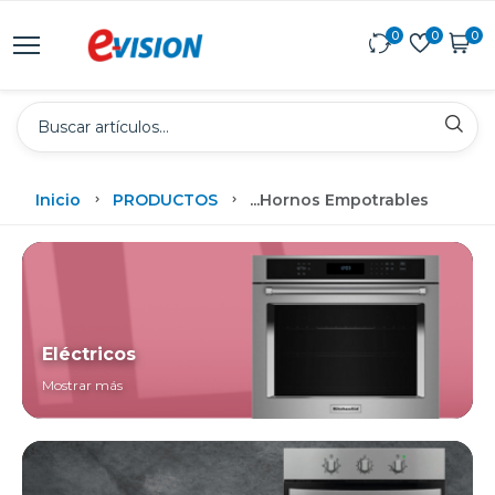
0
0
0
Inicio
PRODUCTOS
...
Hornos Empotrables
Eléctricos
Mostrar más