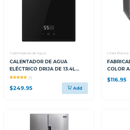
Calentadores de Agua
Línea Blanca
CALENTADOR DE AGUA
FABRICA
ELÉCTRICO DRIJA DE 13.4L
COLOR A
INVERTER CLTE9K
(1)
$116.95
$249.95
Add