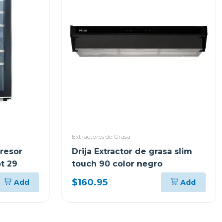
Extractores de Grasa
resor
Drija Extractor de grasa slim
ot 29
touch 90 color negro
$160.95
Add
Add