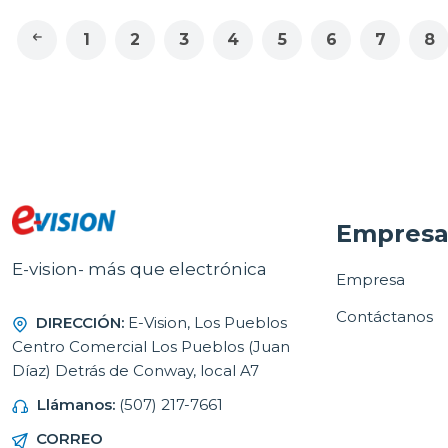
1
2
3
4
5
6
7
8
Empres
E-vision- más que electrónica
Empresa
Contáctanos
DIRECCIÓN:
E-Vision, Los Pueblos
Centro Comercial Los Pueblos (Juan
Díaz) Detrás de Conway, local A7
Llámanos:
(507) 217-7661
CORREO