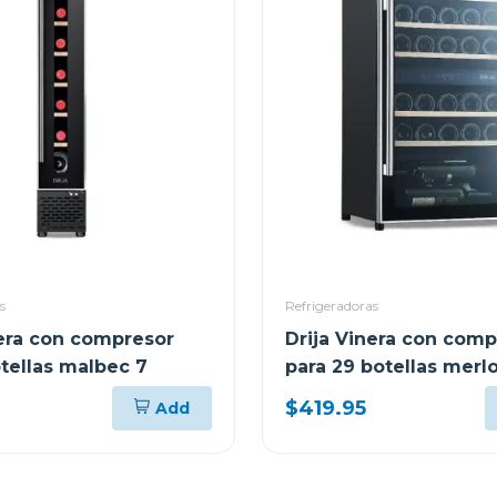
s
Refrigeradoras
nera con compresor
Drija Vinera con comp
otellas malbec 7
para 29 botellas merl
$419.95
Add