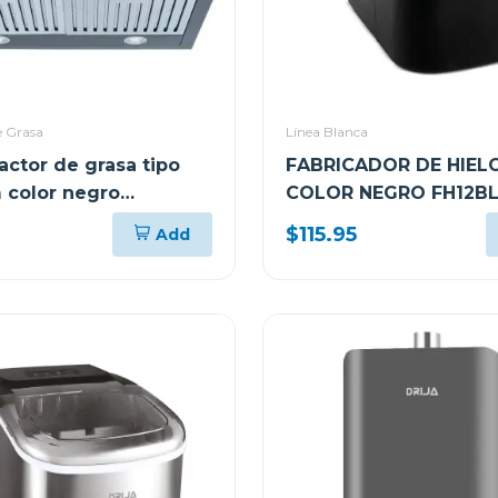
e Grasa
Línea Blanca
ractor de grasa tipo
FABRICADOR DE HIELO
m color negro
COLOR NEGRO FH12B
 76
(ICEMAKER)
$115.95
Add