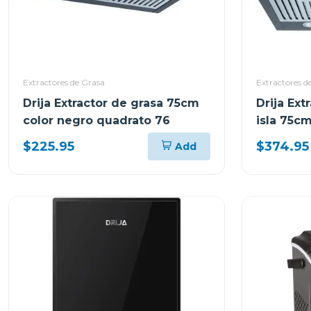
Extractores de Grasa
Extractores d
Drija Extractor de grasa 75cm
Drija Ext
color negro quadrato 76
isla 75c
quadrato
$225.95
$374.95
Add