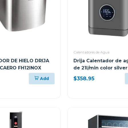
Calentadores de Agua
DOR DE HIELO DRIJA
Drija Calentador de a
CAERO FH12INOX
de 21l/min color silver
$358.95
Add