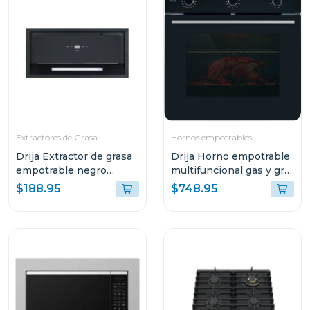
Extractores de Grasa
Hornos empotrables
Drija Extractor de grasa
Drija Horno empotrable
empotrable negro
multifuncional gas y grill
59.8cm sottile60
roma 78l 76g
$188.95
$748.95