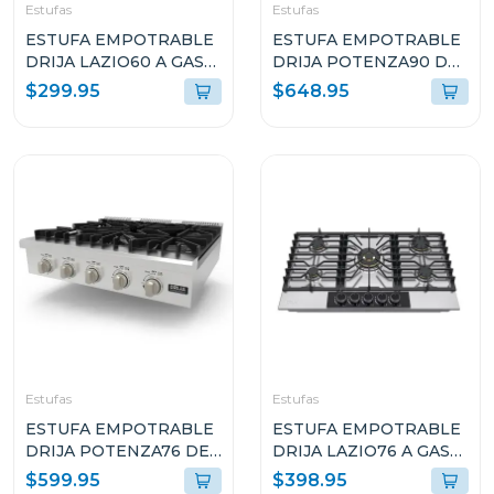
Estufas
Estufas
ESTUFA EMPOTRABLE
ESTUFA EMPOTRABLE
DRIJA LAZIO60 A GAS
DRIJA POTENZA90 DE
DE 60CM CON 4
90CM CON 5
$299.95
$648.95
QUEMADORES
QUEMADORES
Estufas
Estufas
ESTUFA EMPOTRABLE
ESTUFA EMPOTRABLE
DRIJA POTENZA76 DE
DRIJA LAZIO76 A GAS
76CM CON 5
DE 76CM CON 5
$599.95
$398.95