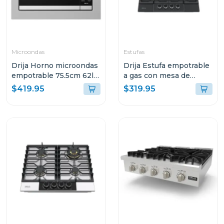
Microondas
Estufas
Drija Horno microondas
Drija Estufa empotrable
empotrable 75.5cm 62l
a gas con mesa de
potencia 1200w
vitroceramica mate 4
$419.95
$319.95
quemadores italia