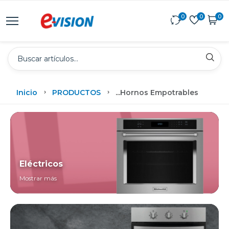
0
0
0
Inicio
PRODUCTOS
...
Hornos Empotrables
Eléctricos
Mostrar más