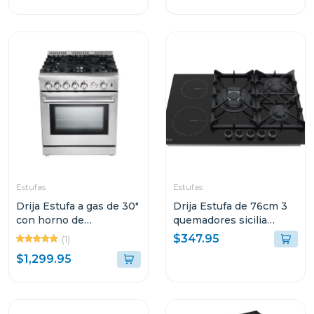
QUEMADORES
QUEMADORES
Estufas
Estufas
Drija Estufa a gas de 30"
Drija Estufa de 76cm 3
con horno de
quemadores sicilia
convección
touch
$347.95
(1)
$1,299.95