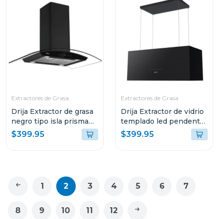
Extractores de Grasa
Extractores de Grasa
Drija Extractor de grasa
Drija Extractor de vidrio
negro tipo isla prisma
templado led pendente
touch 90
90
$399.95
$399.95
1
2
3
4
5
6
7
8
9
10
11
12