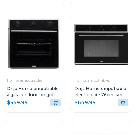
Hornos empotrables
Hornos empotrables
Drija Horno empotrable
Drija Horno empotrable
a gas con funcion grill
electrico de 76cm caribe
europa 60
76
$569.95
$649.95