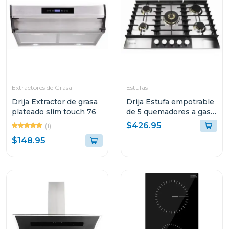
Extractores de Grasa
Estufas
Drija Extractor de grasa
Drija Estufa empotrable
plateado slim touch 76
de 5 quemadores a gas
livorno 76 professionale
$426.95
(1)
$148.95