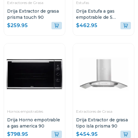
Extractores de Grasa
Estufas
Drija Extractor de grasa
Drija Estufa a gas
prisma touch 90
empotrable de 5
quemadores livorno 90
$259.95
$462.95
professionale
Hornos empotrables
Extractores de Grasa
Drija Horno empotrable
Drija Extractor de grasa
a gas america 90
tipo isla prisma 90
$798.95
$454.95