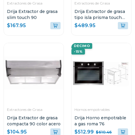
Extractores de Grasa
Extractores de Grasa
Drija Extractor de grasa
Drija Extractor de grasa
slim touch 90
tipo isla prisma touch
90
$167.95
$489.95
DECIMO
-15%
Extractores de Grasa
Hornos empotrables
Drija Extractor de grasa
Drija Horno empotrable
compacta 90 color acero
a gas roma 76
$512.99
$104.95
$610.46