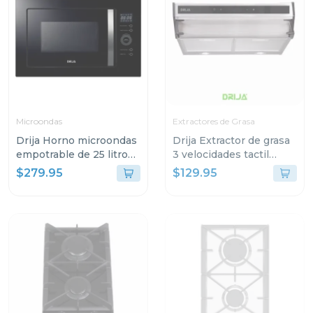
Microondas
Extractores de Grasa
Drija Horno microondas
Drija Extractor de grasa
empotrable de 25 litros
3 velocidades tactil
florencia
60cm slim touch
$279.95
$129.95