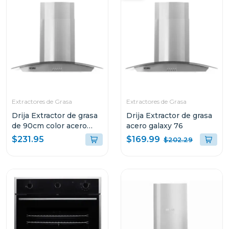
Extractores de Grasa
Extractores de Grasa
Drija Extractor de grasa
Drija Extractor de grasa
de 90cm color acero
acero galaxy 76
galaxy 90
$169.99
$231.95
$202.29