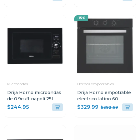
-15%
Microondas
Hornos empotrables
Drija Horno microondas
Drija Horno empotrable
de 0.9cuft napoli 25l
electrico latino 60
$329.99
$244.95
$392.69