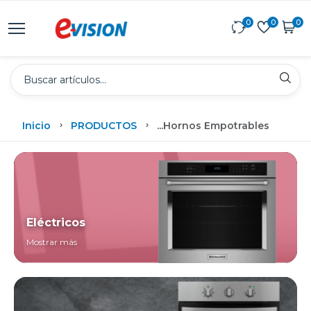
0
0
0
Inicio
PRODUCTOS
...
Hornos Empotrables
Eléctricos
Mostrar más