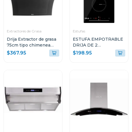
Extractores de Grasa
Estufas
Drija Extractor de grasa
ESTUFA EMPOTRABLE
75cm tipo chimenea
DRIJA DE 2
diamonds
QUEMADORES
$367.95
$198.95
ELÉCTRICOS
ALEMANIA30