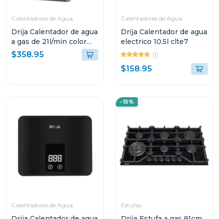
Calentadores de Agua
Calentadores de Agua
Drija Calentador de agua
Drija Calentador de agua
a gas de 21l/min color
electrico 10.5l clte7
silver clt21
$358.95
(1)
$158.95
-15%
Calentadores de Agua
Estufas
Drija Calentador de agua
Drija Estufa a gas 91cm