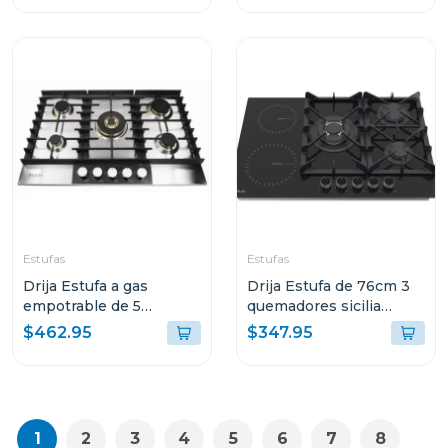
Estufas
Estufas
Drija Estufa a gas
Drija Estufa de 76cm 3
empotrable de 5
quemadores sicilia
quemadores livorno 90
touch
$462.95
$347.95
professionale
1
2
3
4
5
6
7
8