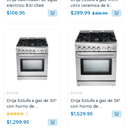
electrico 8.5l clte6
vitro ceramica de 6
quemadores toscana 91
$299.99
$106.95
$356.99
Estufas
Estufas
Drija Estufa a gas de 30"
Drija Estufa a gas de 36"
con horno de
con horno de
convección
convección
$1,529.95
(1)
$1,299.95