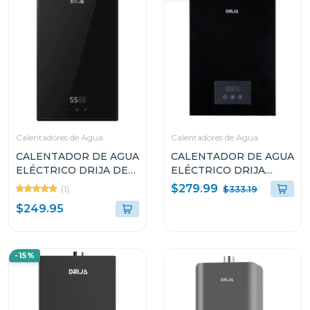
Calentadores de Agua
Calentadores de Agua
CALENTADOR DE AGUA
CALENTADOR DE AGUA
ELÉCTRICO DRIJA DE
ELÉCTRICO DRIJA
13.4L INVERTER
INVERTER DE 21.5L
$279.99
(1)
$333.19
CLTE9K
CLTE14K
$249.95
-15%