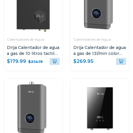
Calentadores de Agua
Calentadores de Agua
Drija Calentador de agua
Drija Calentador de agua
a gas de 10 litros tactil
a gas de 13l/min color
clt10l
silver
$179.99
$269.95
$214.19