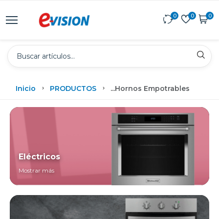
0
0
0
Inicio
PRODUCTOS
...
Hornos Empotrables
Eléctricos
Mostrar más