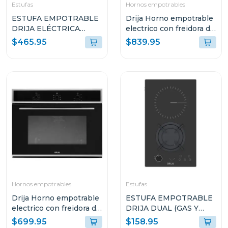
Estufas
Hornos empotrables
ESTUFA EMPOTRABLE
Drija Horno empotrable
DRIJA ELÉCTRICA
electrico con freidora de
VITROCERÁMICA DE 5
aire de 105l america90
$465.95
$839.95
QUEMADORES
ALEMANIA90
Hornos empotrables
Estufas
Drija Horno empotrable
ESTUFA EMPOTRABLE
electrico con freidora de
DRIJA DUAL (GAS Y
aire de 78l caribe76
ELÉCTRICA) 29CM
$699.95
$158.95