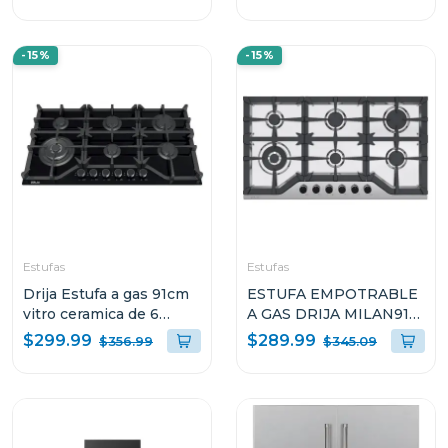
VITROCERÁMICA
SICILIA30
-15%
-15%
Estufas
Estufas
Drija Estufa a gas 91cm
ESTUFA EMPOTRABLE
vitro ceramica de 6
A GAS DRIJA MILAN91
quemadores toscana 91
DE 91CM CON 6
$299.99
$289.99
$356.99
$345.09
QUEMADORES