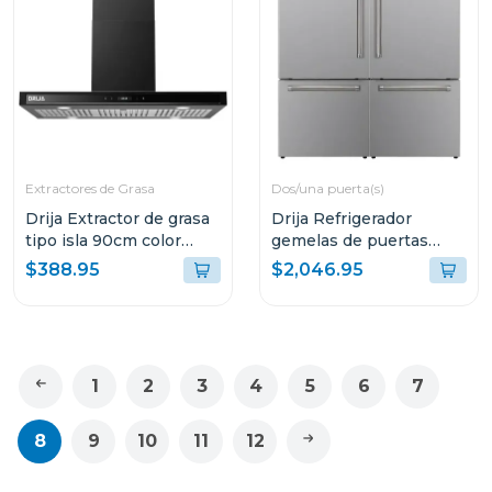
Extractores de Grasa
Dos/una puerta(s)
Drija Extractor de grasa
Drija Refrigerador
tipo isla 90cm color
gemelas de puertas
negro quadrato 90
francesas de 36cuft
$388.95
$2,046.95
1
2
3
4
5
6
7
8
9
10
11
12