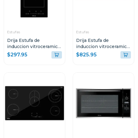
Estufas
Estufas
Drija Estufa de
Drija Estufa de
induccion vitroceramica
induccion vitroceramica
con 1 zona flex
con 2 zonas flex
$297.95
$825.95
germany30
germany90