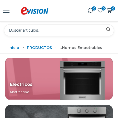
0
0
0
Inicio
PRODUCTOS
...
Hornos Empotrables
Eléctricos
Mostrar más