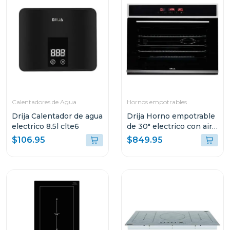
Calentadores de Agua
Hornos empotrables
Drija Calentador de agua
Drija Horno empotrable
electrico 8.5l clte6
de 30" electrico con air
fry pacific 76
$106.95
$849.95