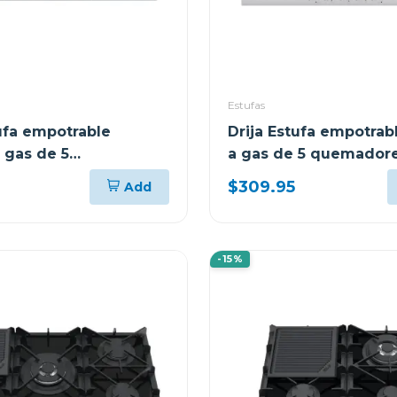
Estufas
tufa empotrable
Drija Estufa empotra
 gas de 5
a gas de 5 quemadore
es italia
76
$309.95
Add
-15%