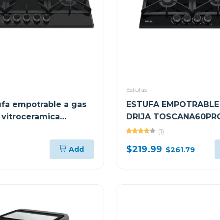
Estufas
tufa empotrable a gas
ESTUFA EMPOTRABLE
vitroceramica
DRIJA TOSCANA60PR
60CM CON 4 QUEMA
(1)
$219.99
Add
$261.79