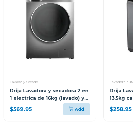
Lavado y Secado
Lavadora aut
Drija Lavadora y secadora 2 en
Drija La
1 electrica de 16kg (lavado) y
13.5kg ca
9kg (secado) inverter
$569.95
$258.95
Add