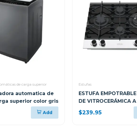
omáticas de carga superior
Estufas
vadora automatica de
ESTUFA EMPOTRABLE 
rga superior color gris
DE VITROCERÁMICA A
58.4CM CON 4 QUEM
$239.95
Add
FERRARA60 PRO