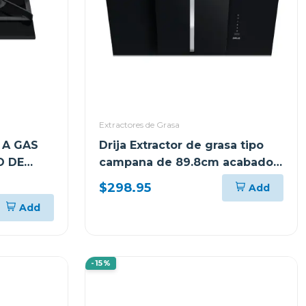
Extractores de Grasa
 A GAS
Drija Extractor de grasa tipo
O DE
campana de 89.8cm acabado
DORES
negro
$298.95
Add
Add
-15%