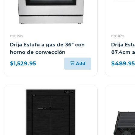
Estufas
Estufas
Drija Estufa a gas de 36" con
Drija Es
horno de convección
87.4cm a
quemador
$1,529.95
$489.95
Add