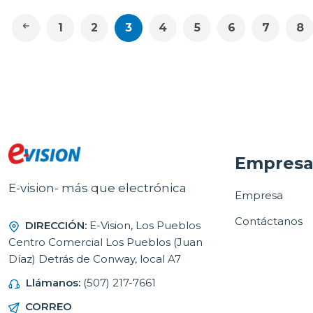
1
2
3
4
5
6
7
8
Empres
E-vision- más que electrónica
Empresa
Contáctanos
DIRECCIÓN:
E-Vision, Los Pueblos
Centro Comercial Los Pueblos (Juan
Díaz) Detrás de Conway, local A7
Llámanos:
(507) 217-7661
CORREO