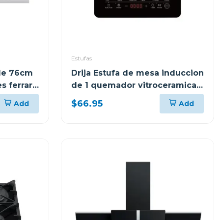
Estufas
ble 76cm
Drija Estufa de mesa induccion
s ferrara
de 1 quemador vitroceramica
munich
$66.95
Add
Add