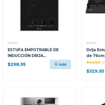
Estufas
Estufas
ESTUFA EMPOTRABLE DE
Drija Es
INDUCCIÓN DRIJA
de 76cm 
MUNICH30INDUKTION DE 30CM
toscana
(1)
$298.95
Add
CON 1 ZONA FLEX
$329.95