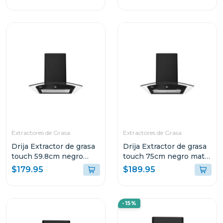
aluminio y de carbón
retractil60
Extractores de Grasa
Extractores de Grasa
Drija Extractor de grasa
Drija Extractor de grasa
touch 59.8cm negro
touch 75cm negro mate
mate prismatouch60
prismatouch76
$179.95
$189.95
-15%