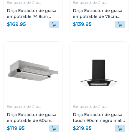
Extractores de Grasa
Extractores de Grasa
Drija Extractor de grasa
Drija Extractor de grasa
empotrable 74.8cm
empotrable de 76cm
acero inoxidable filtro
con filtro de acero
$169.95
$139.95
de acero y de carbón
aluminio y de carbón
invisible76
retractil76
Extractores de Grasa
Extractores de Grasa
Drija Extractor de grasa
Drija Extractor de grasa
empotrable de 60cm
touch 90cm negro mate
con filtro de acero
prismatouch90
$119.95
$219.95