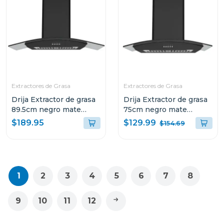
Extractores de Grasa
Extractores de Grasa
Drija Extractor de grasa
Drija Extractor de grasa
89.5cm negro mate
75cm negro mate
galaxy90
galaxy76
$129.99
$189.95
$154.69
1
2
3
4
5
6
7
8
9
10
11
12