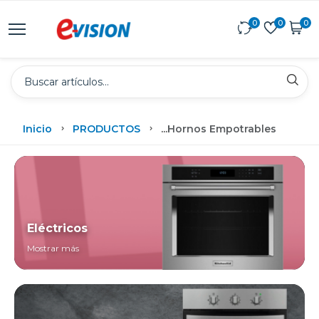
0
0
0
Inicio
PRODUCTOS
...
Hornos Empotrables
Eléctricos
Mostrar más