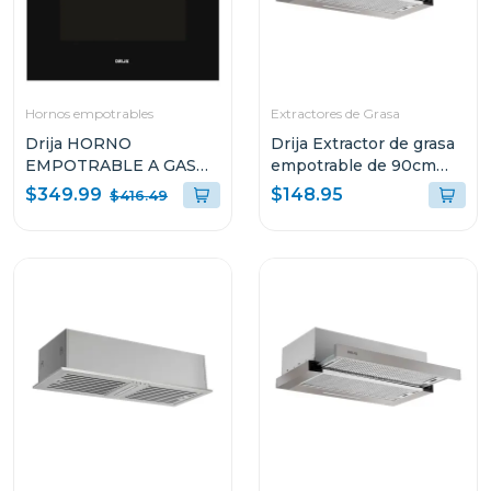
Hornos empotrables
Extractores de Grasa
Drija HORNO
Drija Extractor de grasa
EMPOTRABLE A GAS
empotrable de 90cm
DE 60CM OCEANIA 60
con filtro de acero
$349.99
$148.95
$416.49
BLACK GAS
aluminio y de carbón
retractil90