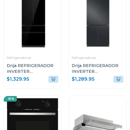
Refrigeradoras
Refrigeradoras
Drija REFRIGERADOR
Drija REFRIGERADOR
INVERTER
INVERTER
EMPOTRABLE DE
EMPOTRABLE DE
$1,329.95
$1,289.95
18.1P³ ULTRA FAST
18.4P³ ULTRA FAST
COOLING GLASS
COOLING ACERO
NEGRO 18FD4P
NEGRO MATE 18CD4P
-15%