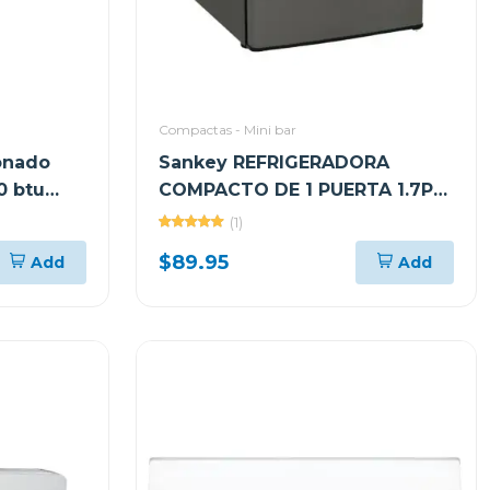
Compactas - Mini bar
onado
Sankey REFRIGERADORA
0 btu
COMPACTO DE 1 PUERTA 1.7P³
F280
(1)
$89.95
Add
Add