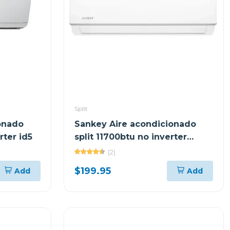
Split
onado
Sankey Aire acondicionado
rter id5
split 11700btu no inverter
blanco
(2)
$199.95
Add
Add