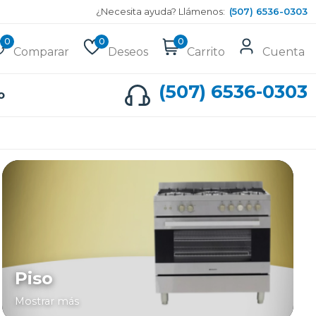
¿Necesita ayuda? Llámenos:
(507) 6536-0303
0
0
0
Comparar
Deseos
Carrito
Cuenta
(507) 6536-0303
o
Piso
Mostrar más