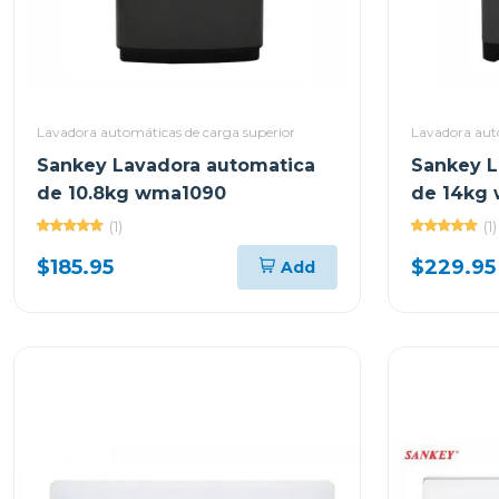
Lavadora automáticas de carga superior
Lavadora aut
Sankey Lavadora automatica
Sankey L
de 10.8kg wma1090
de 14kg
(1)
(1)
$185.95
$229.95
Add