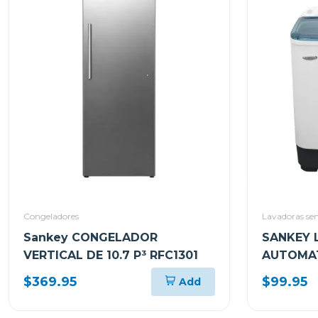
Congeladores
Lavadoras se
Sankey CONGELADOR
SANKEY 
VERTICAL DE 10.7 P³ RFC1301
AUTOMAT
WM7073
$369.95
$99.95
Add