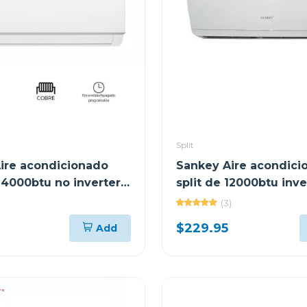
Split
ire acondicionado
Sankey Aire acondici
 24000btu no inverter
split de 12000btu inve
0a
(3)
$229.95
Add