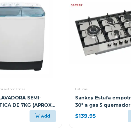
mi automáticas
Estufas
LAVADORA SEMI-
Sankey Estufa empotr
ICA DE 7KG (APROX)
30" a gas 5 quemador
gsh791
$139.95
Add