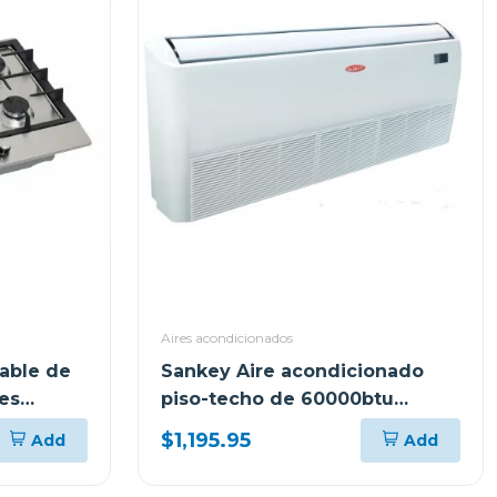
Aires acondicionados
able de
Sankey Aire acondicionado
es
piso-techo de 60000btu
ek60r410
$1,195.95
Add
Add