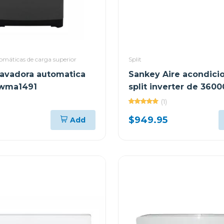
omáticas de carga superior
Split
avadora automatica
Sankey Aire acondici
 wma1491
split inverter de 3600
seer 18 wi-fi
(1)
$949.95
Add