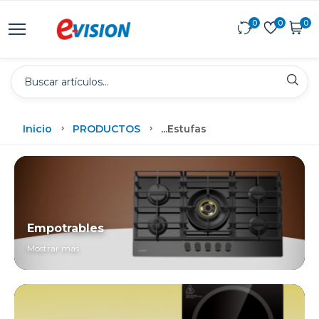
0
0
0
Inicio
PRODUCTOS
...
Estufas
Empotrables
Mostrar más