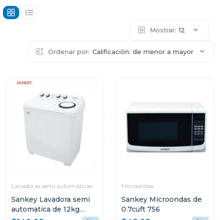
Mostrar:
12
Ordenar por:
Calificación: de menor a mayor
Lavadoras semi automáticas
Microondas
Sankey Lavadora semi
Sankey Microondas de
automatica de 12kg
0.7cuft 756
blanca wm1216