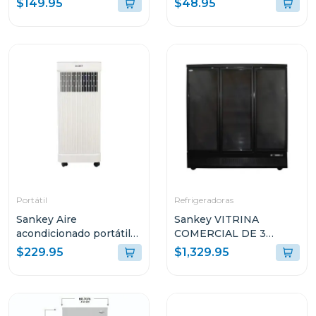
$149.95
$48.95
Portátil
Refrigeradoras
Sankey Aire
Sankey VITRINA
acondicionado portátil
COMERCIAL DE 3
de 8500btu r32 blanco
PUERTAS 58.8P³
$229.95
$1,329.95
RFD60N91 COLOR
NEGRO