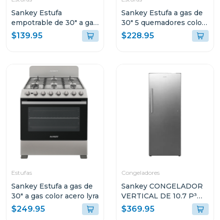
Sankey Estufa
Sankey Estufa a gas de
empotrable de 30" a gas
30" 5 quemadores color
5 quemadores gsh791
negro berta
$139.95
$228.95
Estufas
Congeladores
Sankey Estufa a gas de
Sankey CONGELADOR
30" a gas color acero lyra
VERTICAL DE 10.7 P³
RFC1301
$249.95
$369.95