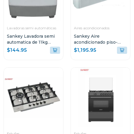
Lavadoras semi automáticas
Aires acondicionados
Sankey Lavadora semi
Sankey Aire
automatica de 11kg
acondicionado piso-
blanca wm1110
techo de 60000btu
$144.95
$1,195.95
ek60r410
Estufas
Estufas