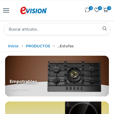
0
0
0
Inicio
PRODUCTOS
...
Estufas
Empotrables
Mostrar más