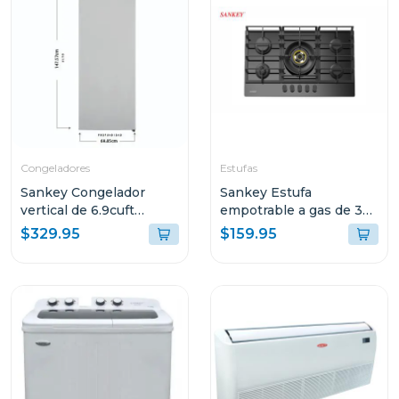
Congeladores
Estufas
Sankey Congelador
Sankey Estufa
vertical de 6.9cuft
empotrable a gas de 30"
rfc706
mesa de vidrio gsh793
$329.95
$159.95